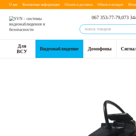
Перейти к основному контенту
О нас
Контактная информация
Оплата и доставка
Обмен и возврат
Мон
067 353-77-79,
073 34
Для
Видеонаблюдение
Домофоны
Сигна
ВСУ