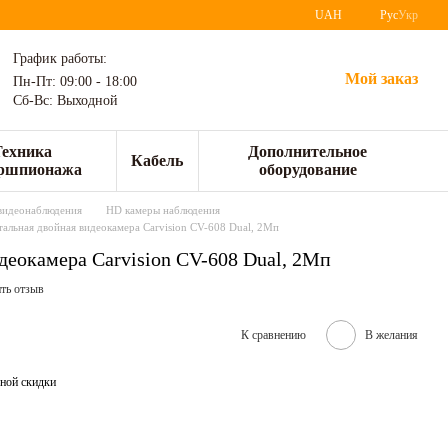
UAH
Рус
Укр
График работы:
Мой заказ
Пн-Пт: 09:00 - 18:00
Сб-Вс: Выходной
Техника
Дополнительное
Кабель
ршпионажа
оборудование
видеонаблюдения
HD камеры наблюдения
альная двойная видеокамера Carvision CV-608 Dual, 2Мп
деокамера Carvision CV-608 Dual, 2Мп
ть отзыв
К сравнению
В желания
ной скидки