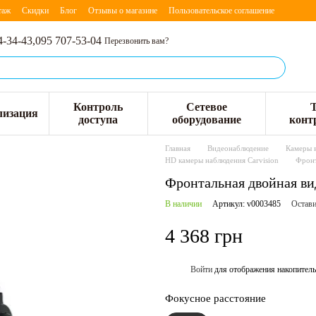
таж
Скидки
Блог
Отзывы о магазине
Пользовательское соглашение
4-34-43,
095 707-53-04
Перезвонить вам?
Контроль
Сетевое
лизация
доступа
оборудование
конт
Главная
Видеонаблюдение
Камеры 
HD камеры наблюдения Carvision
Фронт
Фронтальная двойная ви
В наличии
Артикул: v0003485
Остави
4 368 грн
Войти
для отображения накопитель
%
Фокусное расстояние