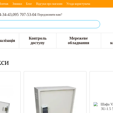
онтаж
Знижки
Блог
Відгуки про магазин
Угода користувача
4-34-43,
095 707-53-04
Передзвонити вам?
Контроль
Мережеве
алізація
доступу
обладнання
к
кси