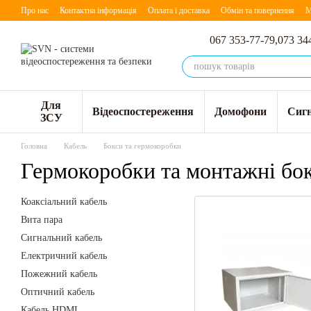
Перейти до основного контенту
Про нас
Контактна інформація
Оплата і доставка
Обмін та повернення
М
067 353-77-79,
073 34
Для
Відеоспостереження
Домофони
Сигн
ЗСУ
Головна
Кабель
Бокси та гермокоробки
Гермокоробки та монтажні бо
Коаксіальний кабель
Вита пара
Сигнальний кабель
Електричний кабель
Пожежний кабель
Оптичний кабель
Кабель HDMI