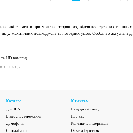
важливі елементи при монтажі охоронних, відеоспостережних та інших
 пилу, механічних пошкоджень та погодних умов. Особливо актуальні д
P та HD камери)
игналізація
відгалуження
 монтажі
Каталог
Клієнтам
:
Для ЗСУ
Вхід до кабінету
ртом IP55-IP68
Відеоспостереження
Про нас
 температур
Домофони
Контактна інформація
пластик, метал
Сигналізація
Оплата і доставка