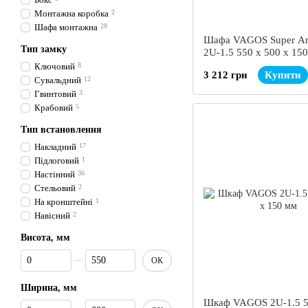
Монтажна коробка
2
Шафа монтажна
28
Шафа VAGOS Super A
Тип замку
2U-1.5 550 х 500 х 15
Ключовий
8
3 212 грн
Купити
Сувальдний
12
Гвинтовий
3
Крабовий
5
Тип встановлення
Накладний
17
Підлоговий
1
Настінний
36
Стельовий
2
На кронштейні
1
Навісний
2
Висота, мм
Від Висота, мм
До Висота, мм
ОК
Ширина, мм
Шкаф VAGOS 2U-1.5 5
Від Ширина, мм
До Ширина, мм