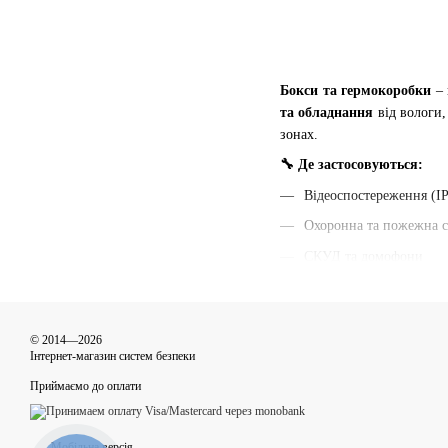
Бокси та гермокоробки
– 
та обладнання
від вологи,
зонах.
🔧 Де застосовуються:
Відеоспостереження (I
Охоронна та пожежна с
СКУД та домофони
Кабельні з'єднання та 
Вуличні та промислові
© 2014—2026
✅ Переваги гермокоробок
Інтернет-магазин систем безпеки
Вологозахист за станда
Приймаємо до оплати
Стійкість до перепадів
Міцні матеріали - ABS-
Мобільна версія