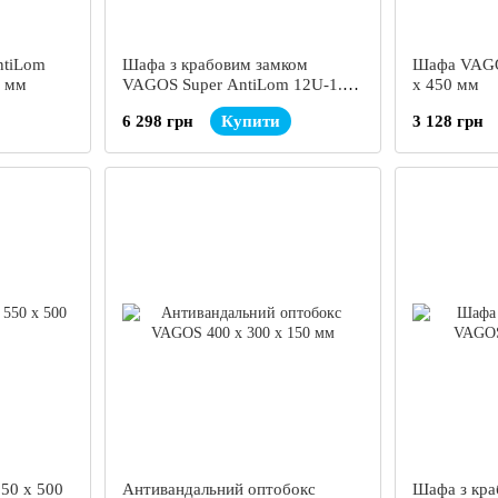
ntiLom
Шафа з крабовим замком
Шафа VAGO
0 мм
VAGOS Super AntiLom 12U-1.5
х 450 мм
600 х 550 х 600 мм
6 298 грн
Купити
3 128 грн
50 х 500
Антивандальний оптобокс
Шафа з кра