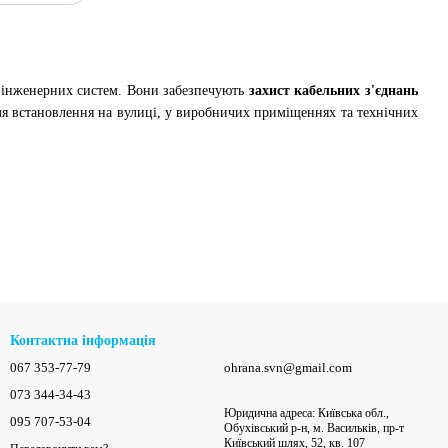
 інженерних систем. Вони забезпечують
захист кабельних з'єднань
ля встановлення на вулиці, у виробничих приміщеннях та технічних
Контактна інформація
067 353-77-79
ohrana.svn@gmail.com
073 344-34-43
Юридична адреса: Київська обл.,
095 707-53-04
Обухівський р-н, м. Васильків, пр-т
Київський шлях, 52, кв. 107