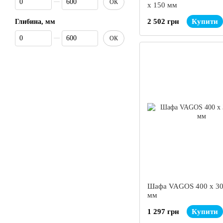
ОК
х 150 мм
2 502 грн
Купити
Глибина, мм
Від Глибина, мм
До Глибина, мм
ОК
Шафа VAGOS 400 х 30
мм
1 297 грн
Купити