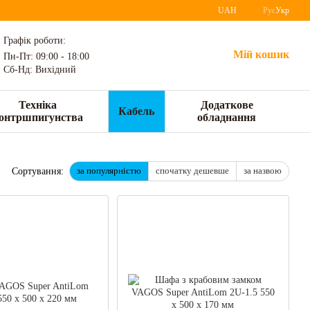
UAH
Рус
Укр
Графік роботи:
Мій кошик
Пн-Пт: 09:00 - 18:00
Сб-Нд: Вихідний
Техніка
Додаткове
Кабель
онтршпигунства
обладнання
за популярністю
спочатку дешевше
за назвою
Сортування: