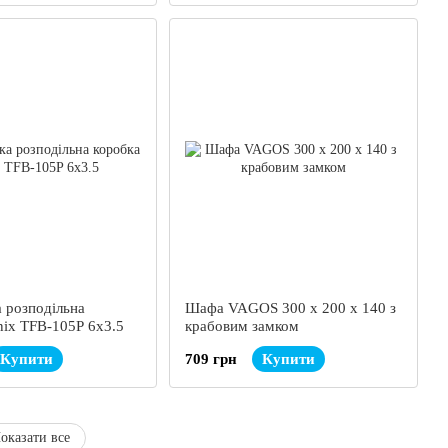
а розподільна
Шафа VAGOS 300 х 200 х 140 з
nix TFB-105P 6x3.5
крабовим замком
Купити
709 грн
Купити
оказати все