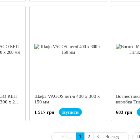
AGO КЕП
Шафа VAGOS петлі 400 х 300 х
Вогнестійк
 300 x 200
150 мм
коробка Tri
1 517 грн
Купити
683 грн
Назад
1
2
3
Вперед
П