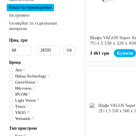
Бокси та гермокоробки
Інструмент
Ізоляційні та з'єднувальні
матеріали
Шафа VAGOS Super A
Ціна, грн
7U-1.5 530 х 320 х 45
Від Ціна, грн
До Ціна, грн
ОК
3 461 грн
Купити
Бренд
Atis
4
Dahua Technology
1
GreenVision
1
Hikvision
1
IPCOM
1
Light Vision
9
Trinix
7
VAGO
21
Voltsmile
2
Тип пристрою
Бокс
8