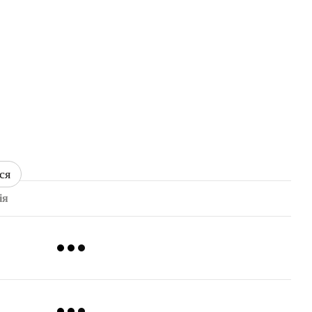
ся
ія