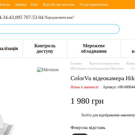
онтаж
Знижки
Блог
Відгуки про магазин
Угода користувача
4-34-43,
095 707-53-04
Передзвонити вам?
Контроль
Мережеве
алізація
доступу
обладнання
к
Головна
Відеоспостереження
Камер
HD камери спостереження Hikvision
Co
ColorVu відеокамера Hi
Немає в наявності
Артикул: v99-00004
1 980 грн
Ввійти
для відображення накопичу
%
Фокусна відстань