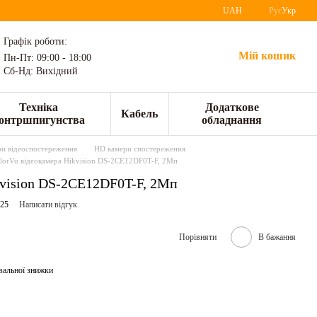
UAH
Рус
Укр
Графік роботи:
Мій кошик
Пн-Пт: 09:00 - 18:00
Сб-Нд: Вихідний
Техніка
Додаткове
Кабель
онтршпигунства
обладнання
и відеоспостереження
HD камери спостереження
lorVu відеокамера Hikvision DS-2CE12DF0T-F, 2Мп
kvision DS-2CE12DF0T-F, 2Мп
425
Написати відгук
Порівняти
В бажання
вальної знижки