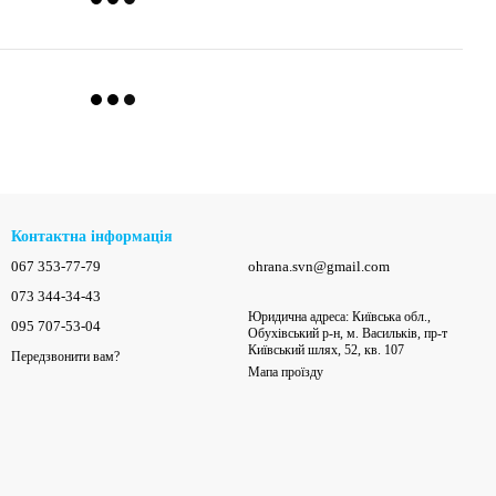
Контактна інформація
067 353-77-79
ohrana.svn@gmail.com
073 344-34-43
Юридична адреса: Київська обл.,
095 707-53-04
Обухівський р-н, м. Васильків, пр-т
Київський шлях, 52, кв. 107
Передзвонити вам?
Мапа проїзду