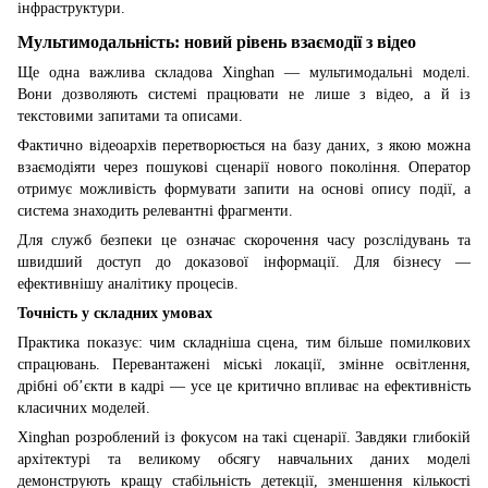
інфраструктури.
Мультимодальність: новий рівень взаємодії з відео
Ще одна важлива складова Xinghan — мультимодальні моделі.
Вони дозволяють системі працювати не лише з відео, а й із
текстовими запитами та описами.
Фактично відеоархів перетворюється на базу даних, з якою можна
взаємодіяти через пошукові сценарії нового покоління. Оператор
отримує можливість формувати запити на основі опису події, а
система знаходить релевантні фрагменти.
Для служб безпеки це означає скорочення часу розслідувань та
швидший доступ до доказової інформації. Для бізнесу —
ефективнішу аналітику процесів.
Точність у складних умовах
Практика показує: чим складніша сцена, тим більше помилкових
спрацювань. Перевантажені міські локації, змінне освітлення,
дрібні об’єкти в кадрі — усе це критично впливає на ефективність
класичних моделей.
Xinghan розроблений із фокусом на такі сценарії. Завдяки глибокій
архітектурі та великому обсягу навчальних даних моделі
демонструють кращу стабільність детекції, зменшення кількості