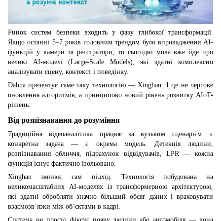
Ринок систем безпеки входить у фазу глибокої трансформації.
Якщо останні 5–7 років головним трендом було впровадження AI-
функцій у камери та реєстратори, то сьогодні мова вже йде про
великі AI-моделі (Large-Scale Models), які здатні комплексно
аналізувати сцену, контекст і поведінку.
Dahua презентує саме таку технологію — Xinghan. І це не чергове
оновлення алгоритмів, а принципово новий рівень розвитку AIoT-
рішень.
Від розпізнавання до розуміння
Традиційна відеоаналітика працює за вузьким сценарієм: є
конкретна задача — є окрема модель. Детекція людини,
розпізнавання обличчя, підрахунок відвідувачів, LPR — кожна
функція існує фактично ізольовано.
Xinghan змінює сам підхід. Технологія побудована на
великомасштабних AI-моделях із трансформерною архітектурою,
які здатні обробляти значно більший обсяг даних і враховувати
взаємозв’язки між об’єктами в кадрі.
Система не просто фіксує появу людини або автомобіля — вона