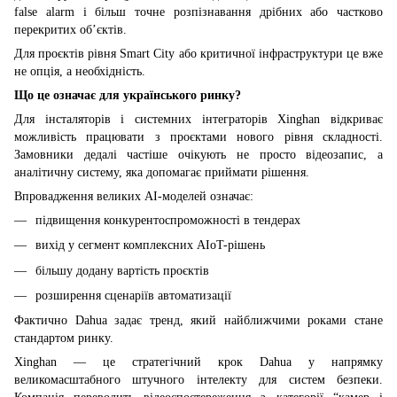
false alarm і більш точне розпізнавання дрібних або частково
перекритих об’єктів.
Для проєктів рівня Smart City або критичної інфраструктури це вже
не опція, а необхідність.
Що це означає для українського ринку?
Для інсталяторів і системних інтеграторів Xinghan відкриває
можливість працювати з проєктами нового рівня складності.
Замовники дедалі частіше очікують не просто відеозапис, а
аналітичну систему, яка допомагає приймати рішення.
Впровадження великих AI-моделей означає:
підвищення конкурентоспроможності в тендерах
вихід у сегмент комплексних AIoT-рішень
більшу додану вартість проєктів
розширення сценаріїв автоматизації
Фактично Dahua задає тренд, який найближчими роками стане
стандартом ринку.
Xinghan — це стратегічний крок Dahua у напрямку
великомасштабного штучного інтелекту для систем безпеки.