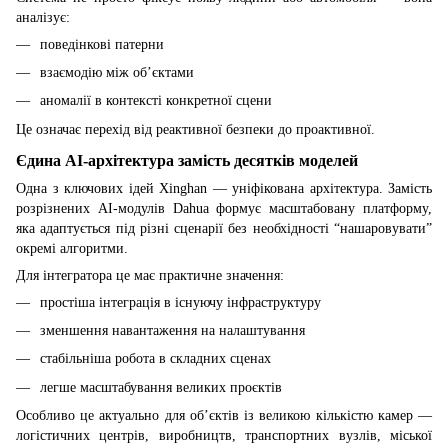
аналізує:
поведінкові патерни
взаємодію між об’єктами
аномалії в контексті конкретної сцени
Це означає перехід від реактивної безпеки до проактивної.
Єдина AI-архітектура замість десятків моделей
Одна з ключових ідей Xinghan — уніфікована архітектура. Замість
розрізнених AI-модулів Dahua формує масштабовану платформу,
яка адаптується під різні сценарії без необхідності “нашаровувати”
окремі алгоритми.
Для інтегратора це має практичне значення:
простіша інтеграція в існуючу інфраструктуру
зменшення навантаження на налаштування
стабільніша робота в складних сценах
легше масштабування великих проєктів
Особливо це актуально для об’єктів із великою кількістю камер —
логістичних центрів, виробництв, транспортних вузлів, міської