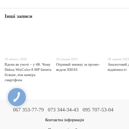
Інші записи
16 лютого 2026
16 грудня 2025
28 серпня 202
Вдень як уночі – у 4K. Чому
Отримай знижку за промо-
Аналоговий д
Dahua WizColor 8 MP бачить
кодом XMAS
відмінності
більше, ніж камера
смартфона
067 353-77-79
073 344-34-43
095 707-53-04
Контактна інформація