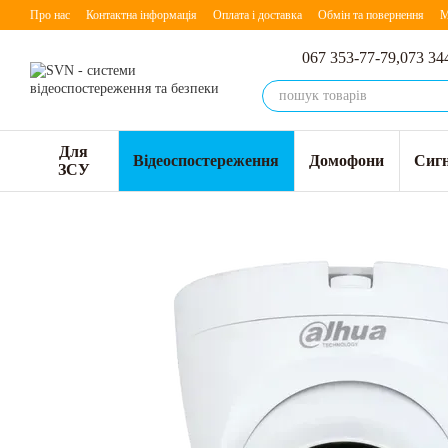
Перейти до основного контенту
Про нас
Контактна інформація
Оплата і доставка
Обмін та повернення
М
067 353-77-79,
073 34
Для
Відеоспостереження
Домофони
Сигн
ЗСУ