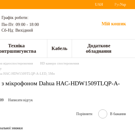
UAH
Рус
Укр
Графік роботи:
Мій кошик
Пн-Пт: 09:00 - 18:00
Сб-Нд: Вихідний
Техніка
Додаткове
Кабель
онтршпигунства
обладнання
и відеоспостереження
HD камери спостереження
gy
Dahua HAC-HDW1509TLQP-A-LED, 5Мп
ра з мікрофоном Dahua HAC-HDW1509TLQP-A-
109
Написати відгук
Порівняти
В бажання
вальної знижки