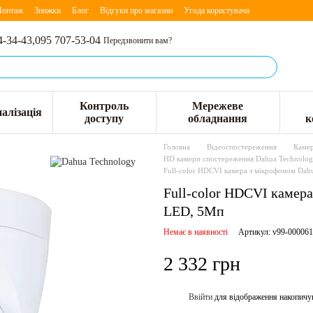
онтаж
Знижки
Блог
Відгуки про магазин
Угода користувача
4-34-43,
095 707-53-04
Передзвонити вам?
Контроль
Мережеве
алізація
доступу
обладнання
к
Головна
Відеоспостереження
Камер
HD камери спостереження Dahua Technolo
Full-color HDCVI камера з мікрофоном 
Full-color HDCVI каме
LED, 5Мп
Немає в наявності
Артикул: v99-00006
2 332 грн
Ввійти
для відображення накопичу
%