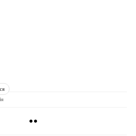
ся
ія