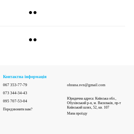
Контактна інформація
067 353-77-79
ohrana.svn@gmail.com
073 344-34-43
Юридична адреса: Київська обл.,
095 707-53-04
Обухівський р-н, м. Васильків, пр-т
Київський шлях, 52, кв. 107
Передзвонити вам?
Мапа проїзду