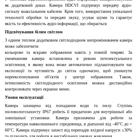
як додатковий доказ. Камера HDCVI підтримує передачу аудіо-
сигналу коаксіальним кабелем. Крім того, використання унікальної
технології обробки та передачі звуку, усуває шуми та гарантує
якість та ефективність аудіо-інформації, що збирається.
Підсвічування білим світлом
З одним теплим додатковим світлодіодним випромінювачем камера
може забезпечити
кольорове та яскраве зображення навіть у повній темряві. За
умовчанням камера встановлена ​​в режим інтелектуального
освітлення, в якому вона може автоматично підлаштовувати час
експозиції та чутливість до світла одночасно, щоб уникнути
переекспонування об'єктів у центрі зображення. Також,
інтенсивність світлодіодного освітлення можна дистанційно
контролювати через екранне меню.
Умови експлуатації
Камера захищена від попадання води та пилу. Ступінь
пиловологозахисту IP67 робить її придатною для внутрішньої або
зовнішньої установки. Камера призначена для роботи за
температури навколишнього середовища, в діапазоні від -40°C до +
60°С. Камера підтримує захист від перепадів вхідної напруги ±30%
та підходить для роботи в нестабільних умовах живлення.