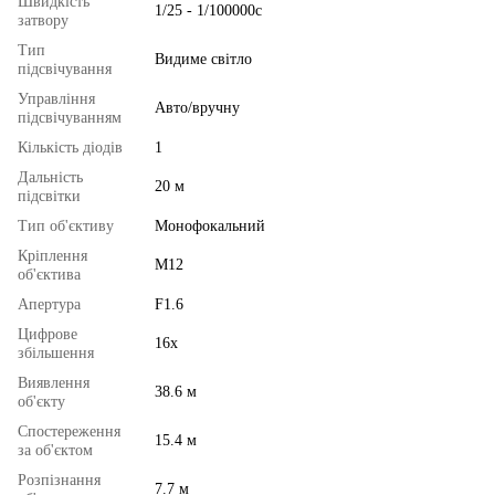
Швидкість
1/25 - 1/100000с
затвору
Тип
Видиме світло
підсвічування
Управління
Авто/вручну
підсвічуванням
Кількість діодів
1
Дальність
20 м
підсвітки
Тип об'єктиву
Монофокальний
Кріплення
М12
об'єктива
Апертура
F1.6
Цифрове
16x
збільшення
Виявлення
38.6 м
об'єкту
Спостереження
15.4 м
за об'єктом
Розпізнання
7.7 м