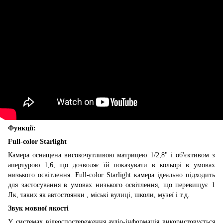
Функції:
Full-color Starlight
Камера оснащена високочутливою матрицею 1/2,8" і об'єктивом з
апертурою 1,6, що дозволяє їй показувати в кольорі в умовах
низького освітлення. Full-color Starlight камера ідеально підходить
для застосування в умовах низького освітлення, що перевищує 1
Лк, таких як автостоянки , міські вулиці, школи, музеї і т.д.
Звук мовної якості
У системах відеоспостереження аудіо-інформація використовується