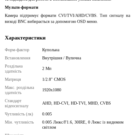
Мульти-формати
Камера підтримує формати CVI/TVI/AHD/CVBS. Тип сигналу на
виході BNC вибирається за допомогою OSD меню.
Характеристики
Форм-фактор
Купольна
Встановлення
Внутрішня / Вулична
Роздільна
2 Мп
здатність
Матриця
1/2.8" CMOS
Макс. роздільна
1920x1080
здатність
Стандарт
AHD, HD-CVI, HD-TVI, MHD, CVBS
відеосигналу
Чутливість (лк)
0.005
Мін. чутливість
0.005 Люкс/F1.6, 30IRE, 0 Люкс із видимим
світлом