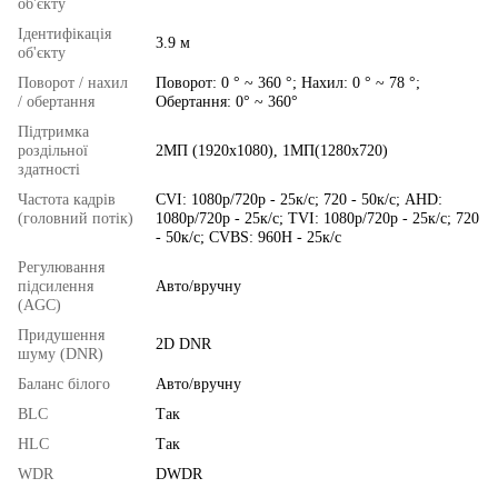
об'єкту
Ідентифікація
3.9 м
об'єкту
Поворот / нахил
Поворот: 0 ° ~ 360 °; Нахил: 0 ° ~ 78 °;
/ обертання
Обертання: 0° ~ 360°
Підтримка
роздільної
2МП (1920x1080), 1МП(1280x720)
здатності
Частота кадрів
CVI: 1080p/720p - 25к/с; 720 - 50к/с; AHD:
(головний потік)
1080p/720p - 25к/с; TVI: 1080p/720p - 25к/с; 720
- 50к/с; CVBS: 960H - 25к/с
Регулювання
підсилення
Авто/вручну
(AGC)
Придушення
2D DNR
шуму (DNR)
Баланс білого
Авто/вручну
BLC
Так
HLC
Так
WDR
DWDR