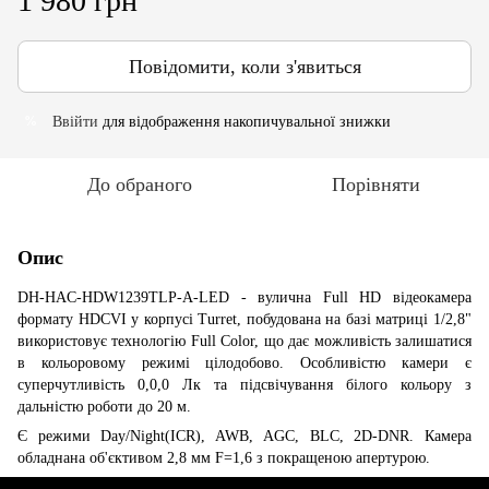
1 980 грн
Повідомити, коли з'явиться
Ввійти
для відображення накопичувальної знижки
%
До обраного
Порівняти
Опис
DH-HAC-HDW1239TLP-A-LED - вулична Full HD відеокамера
формату HDCVI у корпусі Turret, побудована на базі матриці 1/2,8"
використовує технологію Full Color, що дає можливість залишатися
в кольоровому режимі цілодобово. Особливістю камери є
суперчутливість 0,0,0 Лк та підсвічування білого кольору з
дальністю роботи до 20 м.
Є режими Day/Night(ICR), AWB, AGC, BLC, 2D-DNR. Камера
обладнана об'єктивом 2,8 мм F=1,6 з покращеною апертурою.