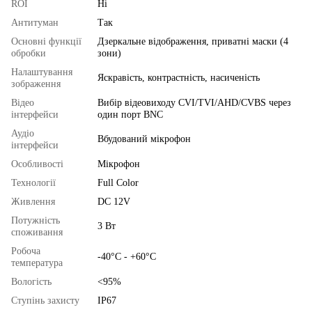
ROI
Ні
Антитуман
Так
Основні функції
Дзеркальне відображення, приватні маски (4
обробки
зони)
Налаштування
Яскравість, контрастність, насиченість
зображення
Відео
Вибір відеовиходу CVI/TVI/AHD/CVBS через
інтерфейси
один порт BNC
Аудіо
Вбудований мікрофон
інтерфейси
Особливості
Мікрофон
Технології
Full Color
Живлення
DC 12V
Потужність
3 Вт
споживання
Робоча
-40°C - +60°C
температура
Вологість
<95%
Ступінь захисту
IP67