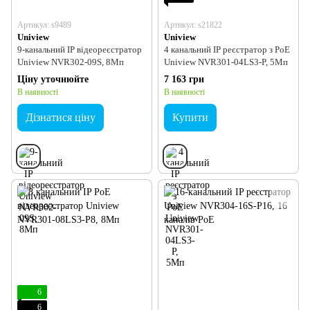
Артикул: s9489
Артикул: s21822
Uniview
Uniview
9-канальний IP відеореєстратор
4 канальний IP реєстратор з PoE
Uniview NVR302-09S, 8Мп
Uniview NVR301-04LS3-P, 5Мп
Ціну уточнюйте
7 163 грн
В наявності
В наявності
Дізнатися ціну
Купити
6
6