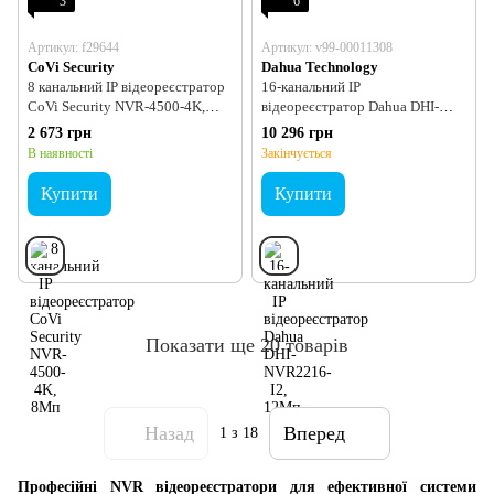
3
6
Артикул: f29644
Артикул: v99-00011308
CoVi Security
Dahua Technology
8 канальний IP відеореєстратор
16-канальний IP
CoVi Security NVR-4500-4K,
відеореєстратор Dahua DHI-
8Мп
NVR2216-I2, 12Мп
2 673 грн
10 296 грн
В наявності
Закінчується
Купити
Купити
Показати ще 20 товарів
Назад
Вперед
1
з 18
Професійні NVR відеореєстратори для ефективної системи