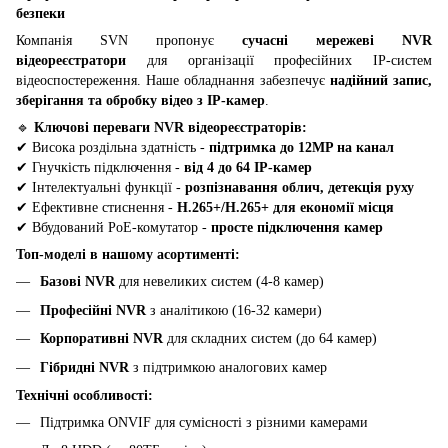
безпеки
Компанія SVN пропонує
сучасні мережеві NVR
відеореєстратори
для організації професійних IP-систем
відеоспостереження. Наше обладнання забезпечує
надійний запис,
зберігання та обробку відео з IP-камер
.
🔹
Ключові переваги NVR відеореєстраторів:
✔ Висока роздільна здатність -
підтримка до 12MP на канал
✔ Гнучкість підключення -
від 4 до 64 IP-камер
✔ Інтелектуальні функції -
розпізнавання облич, детекція руху
✔ Ефективне стиснення -
H.265+/H.265+ для економії місця
✔ Вбудований PoE-комутатор -
просте підключення камер
Топ-моделі в нашому асортименті:
Базові NVR
для невеликих систем (4-8 камер)
Професійні NVR
з аналітикою (16-32 камери)
Корпоративні NVR
для складних систем (до 64 камер)
Гібридні NVR
з підтримкою аналогових камер
Технічні особливості:
Підтримка ONVIF для сумісності з різними камерами