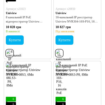
Артикул: s21823
Артикул: s20850
Uniview
Uniview
8 канальний IP PoE
16-канальний IP реєстратор
відеореєстратор Uniview
Uniview NVR304-16S-P16, 16
NVR301-08LS3-P8, 8Мп
каналів PoE
10 028 грн
18 827 грн
В наявності
Під замовлення
Купити
Купити
6
6
6
6