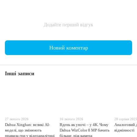
Додайте перший відгук
Новий коментар
Інші записи
27 лютого 2026
16 лютого 2026
28 серпня 202
Dahua Xinghan: великі AI-
Вдень як уночі – у 4K. Чому
Аналоговий д
моделі, що змінюють
Dahua WizColor 8 MP бачить
відмінності
правила гри у відеоаналітиці
більше, ніж камера