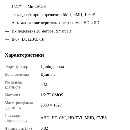
1/2.7" - 5Мп CMOS
25 кадров/с при разрешении 5МП, 4МП, 1080Р
Автоматическое переключение режимов HD и SD
Ик подсветка 20 метров, Smart IR
IP67, DC12В/3.7Вт
Характеристики
Форм-фактор
Циліндрична
Встановлення
Вулична
Роздільна
5 Мп
здатність
Матриця
1/2.7" CMOS
Макс. роздільна
2880 × 1620
здатність
Стандарт
AHD, HD-CVI, HD-TVI, MHD, CVBS
відеосигналу
Чутливість (лк)
0.02