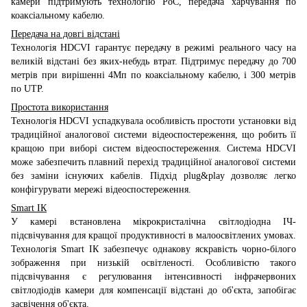
камери підтримують технологію PoC, передача харчування по
коаксіальному кабелю.
Передача на довгі відстані
Технологія HDCVI гарантує передачу в режимі реального часу на
великій відстані без яких-небудь втрат. Підтримує передачу до 700
метрів при вирішенні 4Мп по коаксіальному кабелю, і 300 метрів
по UTP.
Простота використання
Технологія HDCVI успадкувала особливість простоти установки від
традиційної аналогової системи відеоспостереження, що робить її
кращою при виборі систем відеоспостереження. Система HDCVI
може забезпечить плавний перехід традиційної аналогової системи
без заміни існуючих кабелів. Підхід plug&play дозволяє легко
конфігурувати мережі відеоспостереження.
Smart ІК
У камері встановлена мікрокристалічна світлодіодна ІЧ-
підсвічування для кращої продуктивності в малоосвітлених умовах.
Технологія Smart ІК забезпечує однакову яскравість чорно-білого
зображення при низькій освітленості. Особливістю такого
підсвічування є регулювання інтенсивності інфрачервоних
світлодіодів камери для компенсації відстані до об'єкта, запобігає
засвічення об'єкта.