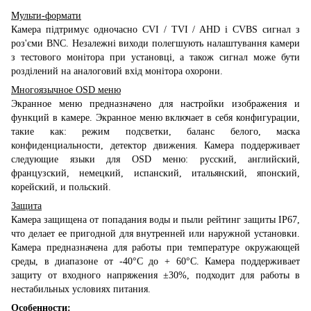
Мульти-формати
Камера підтримує одночасно CVI / TVI / AHD і CVBS сигнал з
роз'єми BNC. Незалежні виходи полегшують налаштування камери
з тестового монітора при установці, а також сигнал може бути
розділений на аналоговий вхід монітора охорони.
Многоязычное OSD меню
Экранное меню предназначено для настройки изображения и
функций в камере. Экранное меню включает в себя конфигурации,
такие как: режим подсветки, баланс белого, маска
конфиденциальности, детектор движения. Камера поддерживает
следующие языки для OSD меню: русский, английский,
французский, немецкий, испанский, итальянский, японский,
корейский, и польский.
Защита
Камера защищена от попадания воды и пыли рейтинг защиты IP67,
что делает ее пригодной для внутренней или наружной установки.
Камера предназначена для работы при температуре окружающей
среды, в диапазоне от -40°C до + 60°С. Камера поддерживает
защиту от входного напряжения ±30%, подходит для работы в
нестабильных условиях питания.
Особенности: