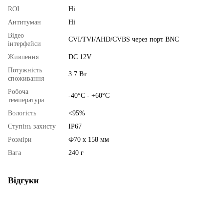
ROI
Ні
Антитуман
Ні
Відео
CVI/TVI/AHD/CVBS через порт BNC
інтерфейси
Живлення
DC 12V
Потужність
3.7 Вт
споживання
Робоча
-40°C - +60°C
температура
Вологість
<95%
Ступінь захисту
IP67
Розміри
Ф70 х 158 мм
Вага
240 г
Відгуки