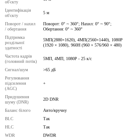
об'єкту
Ідентифікація
5 м
об'єкту
Поворот / нахил
Поворот: 0° ~ 360°; Нахил: 0° ~ 90°;
/ обертання
Обертання: 0° ~ 360°
Підтримка
5МП(2880×1620), 4МП(2560×1440), 1080P
роздільної
(1920 × 1080), 960H (960 × 576/960 × 480)
здатності
Частота кадрів
5МП, 4МП, 1080Р - 25 к/с
(головний потік)
Сигнал/шум
>65 дБ
Регулювання
підсилення
+
(AGC)
Придушення
2D DNR
шуму (DNR)
Баланс білого
Авто/вручну
BLC
Так
HLC
Так
WDR
DWDR