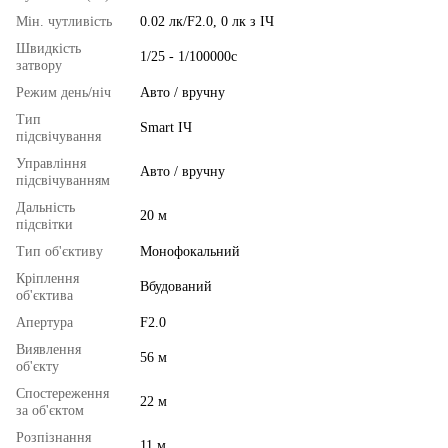
Мін. чутливість
0.02 лк/F2.0, 0 лк з ІЧ
Швидкість
1/25 - 1/100000с
затвору
Режим день/ніч
Авто / вручну
Тип
Smart ІЧ
підсвічування
Управління
Авто / вручну
підсвічуванням
Дальність
20 м
підсвітки
Тип об'єктиву
Монофокальний
Кріплення
Вбудований
об'єктива
Апертура
F2.0
Виявлення
56 м
об'єкту
Спостереження
22 м
за об'єктом
Розпізнання
11 м