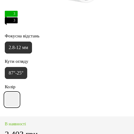
3
3
Фокусна відстань
2.8-12 мм
Кути огляду
87°-25°
Колір
В наявності