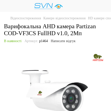
Відеоспостереження
Камери відеоспостереження
HD камери спо
Варифокальна AHD камера Partizan
COD-VF3CS FullHD v1.0, 2Мп
В наявності
Артикул:
p1464
Написати відгук