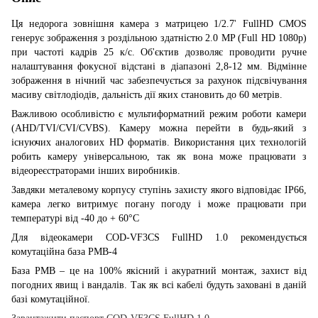
Ця недорога зовнішня камера з матрицею 1/2.7' FullHD CMOS
генерує зображення з роздільною здатністю 2.0 MP (Full HD 1080p)
при частоті кадрів 25 к/с. Об'єктив дозволяє проводити ручне
налаштування фокусної відстані в діапазоні 2,8-12 мм. Відмінне
зображення в нічний час забезпечується за рахунок підсвічування
масиву світлодіодів, дальність дії яких становить до 60 метрів.
Важливою особливістю є мультиформатний режим роботи камери
(AHD/TVI/CVI/CVBS). Камеру можна перейти в будь-який з
існуючих аналогових HD форматів. Використання цих технологій
робить камеру універсальною, так як вона може працювати з
відеореєстраторами інших виробників.
Завдяки металевому корпусу ступінь захисту якого відповідає IP66,
камера легко витримує погану погоду і може працювати при
температурі від -40 до + 60°С
Для відеокамери COD-VF3CS FullHD 1.0 рекомендується
комутаційна база PMB-4
База PMB – це на 100% якісний і акуратний монтаж, захист від
погодних явищ і вандалів. Так як всі кабелі будуть заховані в даній
базі комутаційної.