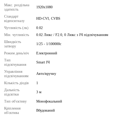
Макс. роздільна
1920x1080
здатність
Стандарт
HD-CVI, CVBS
відеосигналу
Чутливість (лк)
0.02
Мін. чутливість
0.02 Люкс / F2.0, 0 Люкс з ІЧ підсвічуванням
Швидкість
1/25 - 1/100000с
затвору
Режим день/ніч
Електронний
Тип
Smart ІЧ
підсвічування
Управління
Авто/вручну
підсвічуванням
Кількість діодів
1
Дальність
3 м
підсвітки
Тип об'єктиву
Монофокальний
Кріплення
Вбудований
об'єктива