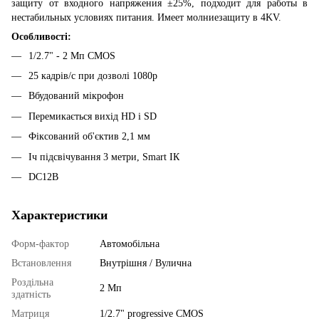
защиту от входного напряжения ±25%, подходит для работы в
нестабильных условиях питания. Имеет молниезащиту в 4KV.
Особливості:
1/2.7" - 2 Мп CMOS
25 кадрів/с при дозволі 1080р
Вбудований мікрофон
Перемикається вихід HD і SD
Фіксований об'єктив 2,1 мм
Іч підсвічування 3 метри, Smart ІК
DC12В
Характеристики
Форм-фактор
Автомобільна
Встановлення
Внутрішня / Вулична
Роздільна
2 Мп
здатність
Матриця
1/2.7" progressive CMOS