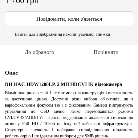
1 760 грн
Повідомити, коли з'явиться
Ввійти
для відображення накопичувальної знижки
%
До обраного
Порівняти
Опис
DH-HAC-HDW1200LP. 2 МП HDCVI ІК відеокамера
Відмінною рисою серії Lite є компактна конструкція і висока якість
за доступною ціною. Доступні різні вибори об'єктивів, як з
варіофокальним фокусом так і з фіксованим. Камери підтримують
управління по OSD меню, легко перемикаються режими
CVI/CVBS/AHD/TVI. Проста модернізація аналогової системи до
дозволу Full HD / 1080р на існуючої кабельної інфраструктури.
Структурна гнучкість і найкраще співвідношення ціна/якість
роблять серію Lite ідеальним вибором для SMB рішень.