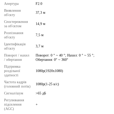
Апертура
F2.0
Виявлення
37,3 м
об'єкту
Спостереження
14,9 м
за об'єктом
Розпізнання
7,5 м
об'єкту
Ідентифікація
3,7 м
об'єкту
Поворот / нахил
Поворот: 0 ° ~ 40 °; Нахил: 0 ° ~ 55 °;
/ обертання
Обертання: 0° ~ 360°
Підтримка
роздільної
1080p(1920x1080)
здатності
Частота кадрів
1080p(1-25 к/с)
(головний потік)
Сигнал/шум
>65 дБ
Регулювання
підсилення
+
(AGC)