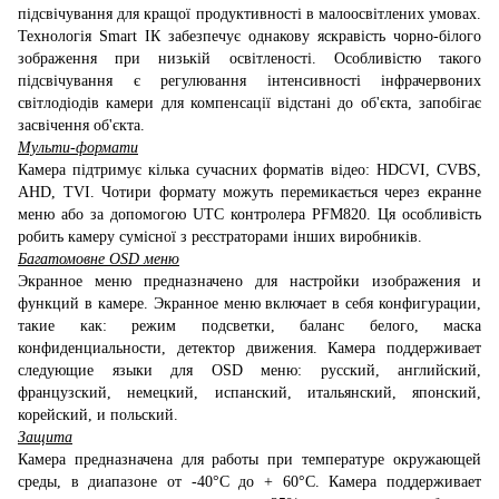
підсвічування для кращої продуктивності в малоосвітлених умовах.
Технологія Smart ІК забезпечує однакову яскравість чорно-білого
зображення при низькій освітленості. Особливістю такого
підсвічування є регулювання інтенсивності інфрачервоних
світлодіодів камери для компенсації відстані до об'єкта, запобігає
засвічення об'єкта.
Мульти-формати
Камера підтримує кілька сучасних форматів відео: HDCVI, CVBS,
AHD, TVI. Чотири формату можуть перемикається через екранне
меню або за допомогою UTC контролера PFM820. Ця особливість
робить камеру сумісної з реєстраторами інших виробників.
Багатомовне OSD меню
Экранное меню предназначено для настройки изображения и
функций в камере. Экранное меню включает в себя конфигурации,
такие как: режим подсветки, баланс белого, маска
конфиденциальности, детектор движения. Камера поддерживает
следующие языки для OSD меню: русский, английский,
французский, немецкий, испанский, итальянский, японский,
корейский, и польский.
Защита
Камера предназначена для работы при температуре окружающей
среды, в диапазоне от -40°C до + 60°С. Камера поддерживает