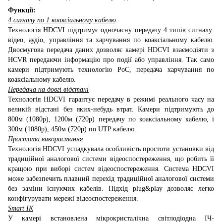
Функції:
4 сигналу по 1 коаксіальному кабелю
Технологія HDCVI підтримує одночасну передачу 4 типів сигналу:
відео, аудіо, управління та харчування по коаксіальному кабелю.
Двосмугова передача даних дозволяє камері HDCVI взаємодіяти з
HCVR передаючи інформацію про події або управління. Так само
камери підтримують технологію PoC, передача харчування по
коаксіальному кабелю.
Передача на довгі відстані
Технологія HDCVI гарантує передачу в режимі реального часу на
великій відстані без яких-небудь втрат. Камери підтримують до
800м (1080p), 1200м (720p) передачу по коаксіальному кабелю, і
300м (1080p), 450м (720p) по UTP кабелю.
Простота використання
Технологія HDCVI успадкувала особливість простоти установки від
традиційної аналогової системи відеоспостереження, що робить її
кращою при виборі систем відеоспостереження. Система HDCVI
може забезпечить плавний перехід традиційної аналогової системи
без заміни існуючих кабелів. Підхід plug&play дозволяє легко
конфігурувати мережі відеоспостереження.
Smart ІК
У камері встановлена мікрокристалічна світлодіодна ІЧ-