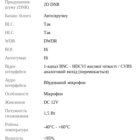
Придушення
2D DNR
шуму (DNR)
Баланс білого
Авто/вручну
BLC
Так
HLC
Так
WDR
DWDR
ROI
Ні
Антитуман
Ні
Відео
1-канал BNC - HDCVI високої чіткості / CVBS
інтерфейси
аналоговий вихід (перемикається)
Аудіо
Вбудований мікрофон
інтерфейси
Особливості
Мікрофон
Живлення
DC 12V
Потужність
1,5 Вт
споживання
Робоча
-40°C - +60°C
температура
Вологість
<95%