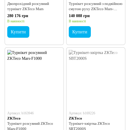
Двопрохідний розсувний
Турнікет розсувний з подвійною
турнікет ZKTeco Mars
смугою руху ZKTeco Mars-
F1200
280 176 грн
140 088 грн
В наявності
В наявності
Купити
Купити
Артикул: b163946
Артикул: b169226
ZKTeco
ZKTeco
Турнікет розсувний ZKTeco
Турнікет-хвіртка ZKTeco
Mars-F1000
SBT2000S