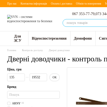
Перейти до основного контенту
Про нас
Контактна інформація
Оплата і доставка
Обмін та повернення
М
067 353-77-79,
073 34
Для
Відеоспостереження
Домофони
Сигн
ЗСУ
Головна
Контроль доступу
Дверні доводчики
Дверні доводчики - контроль 
Ціна, грн
Від Ціна, грн
До Ціна, грн
ОК
Бренд
ARNY
11