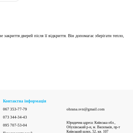
 закриття дверей після її відкриття. Він допомагає зберігати тепло,
Контактна інформація
067 353-77-79
ohrana.svn@gmail.com
073 344-34-43
Юридична адреса: Київська обл.,
095 707-53-04
Обухівський р-н, м. Васильків, пр-т
Київський шлях, 52, кв. 107