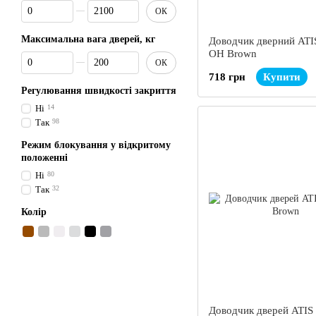
Від Максимальна ширина дверей, мм
До Максимальна ширина дверей, мм
ОК
Максимальна вага дверей, кг
Доводчик дверний ATI
OH Brown
Від Максимальна вага дверей, кг
До Максимальна вага дверей, кг
ОК
718 грн
Купити
Регулювання швидкості закриття
Ні
14
Так
98
Режим блокування у відкритому
положенні
Ні
80
Так
32
Колір
Доводчик дверей ATIS