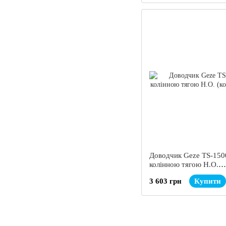
Доводчик Geze TS-150
колінною тягою Н.О.
(коричневий)
3 603 грн
Купити