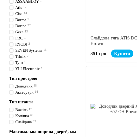
ASSA ABLOY
1
Atis
17
Cisa
14
Dorma
7
Dortec
27
Geze
13
Слайдова тяга ATIS D
PRC
1
Brown
RYOBI
2
SEVEN Systems
15
351 грн
Купити
Trinix
2
Tyto
1
YLI Electronic
1
Тип пристрою
Доводчик
98
Аксесуари
14
Тип штанги
Важіль
17
Колінна
68
Слайдова
22
Максимальна ширина дверей, мм