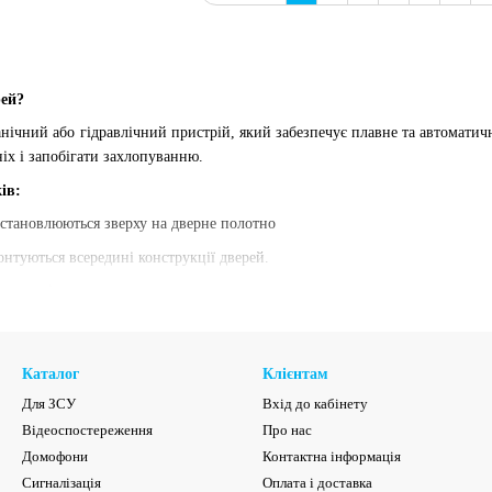
рей?
нічний або гідравлічний пристрій, який забезпечує плавне та автоматичне
іх і запобігати захлопуванню.
ів:
становлюються зверху на дверне полотно
онтуються всередині конструкції дверей.
и
- частіше застосовуються в скляних дверях.
го положення
кістю закриття
Каталог
Клієнтам
Для ЗСУ
Вхід до кабінету
 та офісах
Відеоспостереження
Про нас
Домофони
Контактна інформація
Сигналізація
Оплата і доставка
кладських приміщеннях