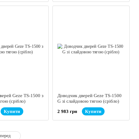
верей Geze TS-1500 з
Доводчик дверей Geze TS-1500
гою (срібло)
G зі слайдовою тягою (срібло)
Купити
2 983 грн
Купити
перед