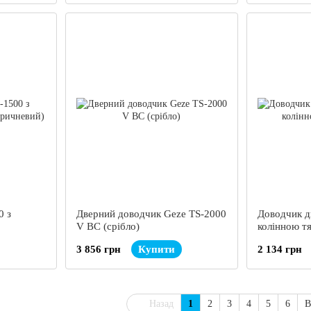
0 з
Дверний доводчик Geze TS-2000
Доводчик д
V BC (срібло)
колінною тя
3 856 грн
Купити
2 134 грн
Назад
1
2
3
4
5
6
В