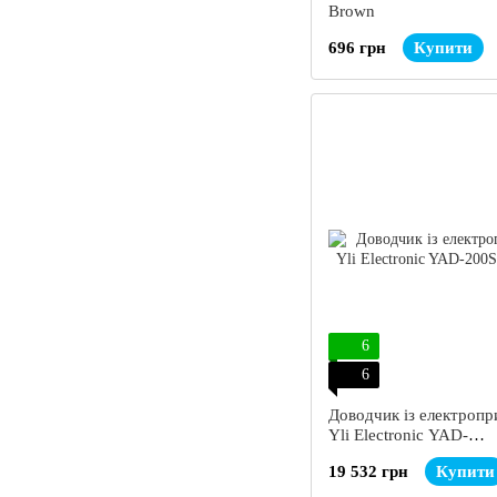
Brown
696 грн
Купити
6
6
Доводчик із електроп
Yli Electronic YAD-
200SW(PUSH)
19 532 грн
Купити