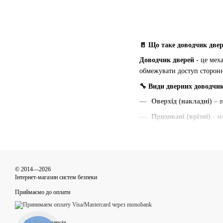
🚪 Що таке доводчик две
Доводчик дверей
- це меха
обмежувати доступ сторонн
🔧 Види дверних доводчик
Оверхід (накладні)
– в
Приховані (врізні)
- м
Доводчики для підлог
З фіксацією відкрито
З регульованою швид
© 2014—2026
📌 Застосування:
Інтернет-магазин систем безпеки
Вхідні двері в під'їздах
Приймаємо до оплати
Протипожежні двері
Двері в торгових та с
Мобільна версія