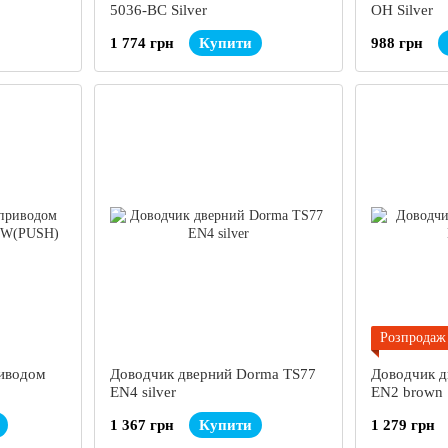
5036-BC Silver
OH Silver
1 774 грн
Купити
988 грн
Розпродаж
риводом
Доводчик дверний Dorma TS77
Доводчик д
EN4 silver
EN2 brown
1 367 грн
Купити
1 279 грн