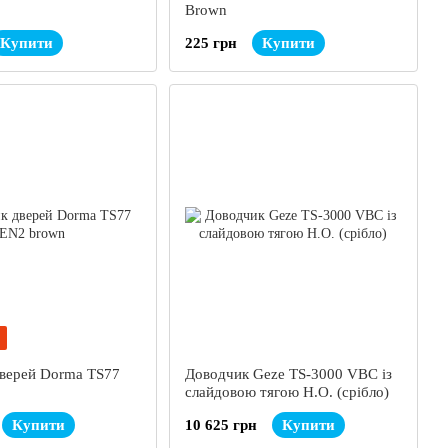
Brown
Купити
225 грн
Купити
верей Dorma TS77
Доводчик Geze TS-3000 VBC із
слайдовою тягою H.O. (срібло)
Купити
10 625 грн
Купити