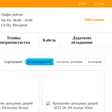
UAH
Рус
Укр
Графік роботи:
Мій кошик
Пн-Пт: 09:00 - 18:00
Сб-Нд: Вихідний
Техніка
Додаткове
Кабель
онтршпигунства
обладнання
за популярністю
спочатку дешевше
за назвою
Сортування: