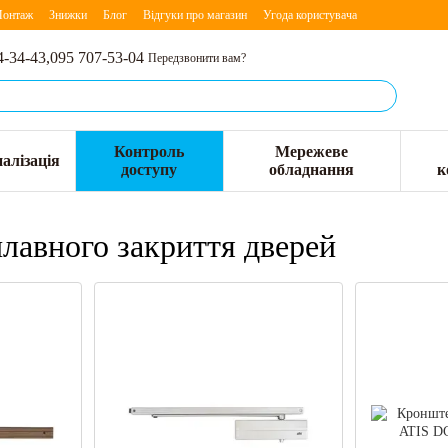
онтаж
Знижки
Блог
Відгуки про магазин
Угода користувача
4-34-43,
095 707-53-04
Передзвонити вам?
Контроль
Мережеве
алізація
доступу
обладнання
к
плавного закриття дверей