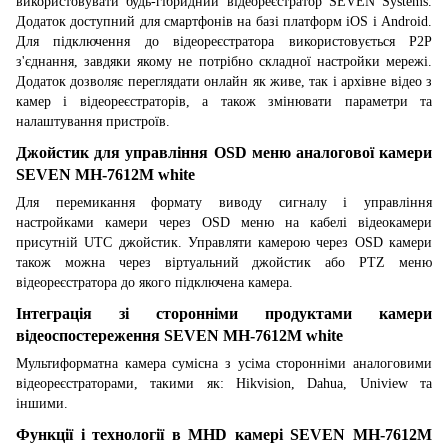
використовувати будь-гібридний відеореєстратор SEVEN Systems.
Додаток доступний для смартфонів на базі платформ iOS і Android.
Для підключення до відеореєстратора використовується P2P
з'єднання, завдяки якому не потрібно складної настройки мережі.
Додаток дозволяє переглядати онлайн як живе, так і архівне відео з
камер і відеореєстраторів, а також змінювати параметри та
налаштування пристроїв.
Джойстик для управління OSD меню аналогової камери
SEVEN MH-7612M white
Для перемикання формату виводу сигналу і управління
настройками камери через OSD меню на кабелі відеокамери
присутній UTC джойстик. Управляти камерою через OSD камери
також можна через віртуальний джойстик або PTZ меню
відеореєстратора до якого підключена камера.
Інтеграція зі сторонніми продуктами камери
відеоспостереження SEVEN MH-7612M white
Мультиформатна камера сумісна з усіма сторонніми аналоговими
відеореєстраторами, такими як: Hikvision, Dahua, Uniview та
іншими.
Функції і технології в MHD камері SEVEN MH-7612M