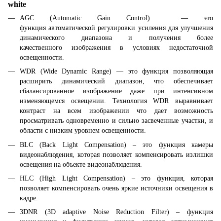
white
AGC (Automatic Gain Control) — это
функция автоматической регулировки усиления для улучшения
динамического диапазона и получения более
качественного изображения в условиях недостаточной
освещенности.
WDR (Wide Dynamic Range) — это функция позволяющая
расширить динамический диапазон, что обеспечивает
сбалансированное изображение даже при интенсивном
изменяющемся освещении. Технология WDR выравнивает
контраст на всем изображении что дает возможность
просматривать одновременно и сильно засвеченные участки, и
области с низким уровнем освещенности.
BLC (Back Light Compensation) – это функция камеры
видеонаблюдения, которая позволяет компенсировать излишки
освещения на объекте видеонаблюдения.
HLC (High Light Compensation) – это функция, которая
позволяет компенсировать очень яркие источники освещения в
кадре.
3DNR (3D adaptive Noise Reduction Filter) – функция