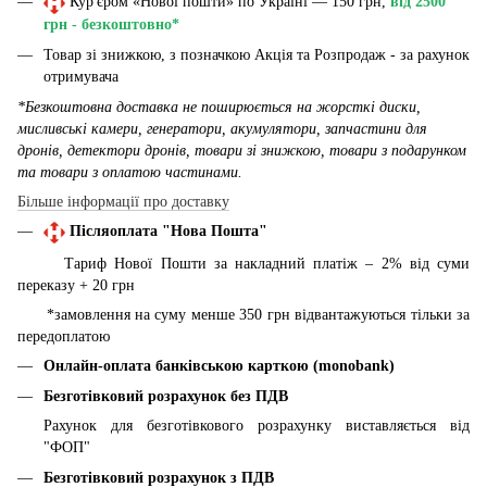
Кур'єром «Нової пошти» по Україні — 150 грн,
від 2500
грн - безкоштовно*
Товар зі знижкою, з позначкою Акція та Розпродаж - за рахунок
отримувача
*Безкоштовна доставка не поширюється на жорсткі диски,
мисливські камери, генератори, акумулятори, запчастини для
дронів, детектори дронів, товари зі знижкою, товари з подарунком
та товари з оплатою частинами.
Більше інформації про доставку
Післяоплата "Нова Пошта"
Тариф Нової Пошти за накладний платіж – 2% від суми
переказу + 20 грн
*замовлення на суму менше 350 грн відвантажуються тільки за
передоплатою
Онлайн-оплата банківською карткою (monobank)
Безготівковий розрахунок без ПДВ
Рахунок для безготівкового розрахунку виставляється від
"ФОП"
Безготівковий розрахунок з ПДВ