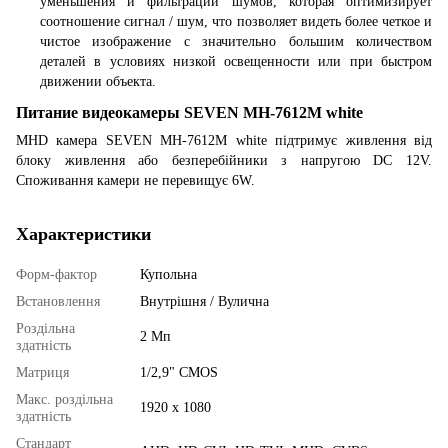
уменьшения и фильтрации шумов, которая оптимизирует
соотношение сигнал / шум, что позволяет видеть более четкое и
чистое изображение с значительно большим количеством
деталей в условиях низкой освещенности или при быстром
движении объекта.
Питание видеокамеры SEVEN MH-7612M white
MHD камера SEVEN MH-7612M white підтримує живлення від
блоку живлення або безперебійники з напругою DC 12V.
Споживання камери не перевищує 6W.
Характеристики
Форм-фактор
Купольна
Встановлення
Внутрішня / Вулична
Роздільна
2 Мп
здатність
Матриця
1/2,9" CMOS
Макс. роздільна
1920 x 1080
здатність
Стандарт