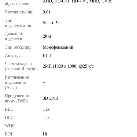
AHD, HD-CVI, HD-TVI, MHD, CVBS
відеосигналу
Чутливість (лк)
0.01
Тип
Smart ІЧ
підсвічування
Дальність
20 м
підсвітки
Тип об'єктиву
Монофокальний
Апертура
F1.8
Частота кадрів
2МП (1920 x 1080) @25 к/с
(головний потік)
Регулювання
підсилення
+
(AGC)
Придушення
3D DNR
шуму (DNR)
BLC
Так
HLC
Так
WDR
+
ROI
Ні