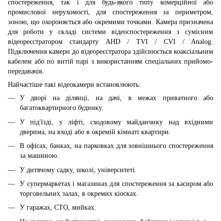
спостереження, так і для будь-якого типу комерційної або
промислової нерухомості, для спостереження за периметром,
зоною, що охороняється або окремими точками. Камера призначена
для роботи у складі системи відеоспостереження з сумісним
відеореєстратором стандарту AHD / TVI / CVI / Analog.
Підключення камери до відеореєстратора здійснюється коаксіальним
кабелем або по витій парі з використанням спеціальних прийомо-
передавачів.
Найчастіше такі відеокамери встановлюють:
У дворі на ділянці, на дачі, в межах приватного або
багатоквартирного будинку.
У під'їзді, у ліфті, сходовому майданчику над вхідними
дверима, на вході або в окремій кімнаті квартири.
В офісах, банках, на парковках для зовнішнього спостереження
за машиною.
У дитячому садку, школі, університеті.
У супермаркетах і магазинах для спостереження за касиром або
торговельних залах, в окремих кіосках.
У гаражах, СТО, мийках.