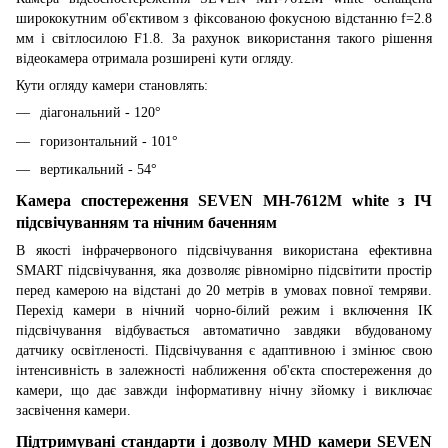
ширококутним об'єктивом з фіксованою фокусною відстанню f=2.8
мм і світлосилою F1.8. За рахунок використання такого рішення
відеокамера отримала розширені кути огляду.
Кути огляду камери становлять:
діагональний - 120°
горизонтальний - 101°
вертикальний - 54°
Камера спостереження SEVEN MH-7612M white з ІЧ
підсвічуванням та нічним баченням
В якості інфрачервоного підсвічування використана ефективна
SMART підсвічування, яка дозволяє рівномірно підсвітити простір
перед камерою на відстані до 20 метрів в умовах повної темряви.
Перехід камери в нічний чорно-білий режим і включення ІК
підсвічування відбувається автоматично завдяки вбудованому
датчику освітленості. Підсвічування є адаптивною і змінює свою
інтенсивність в залежності наближення об'єкта спостереження до
камери, що дає завжди інформативну нічну зйомку і виключає
засвічення камери.
Підтримувані стандарти і дозволу MHD камери SEVEN