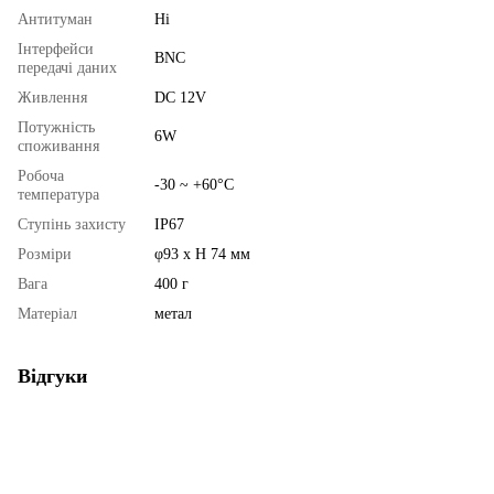
Антитуман
Ні
Інтерфейси
BNC
передачі даних
Живлення
DC 12V
Потужність
6W
споживання
Робоча
-30 ~ +60°C
температура
Ступінь захисту
IP67
Розміри
φ93 x H 74 мм
Вага
400 г
Матеріал
метал
Відгуки