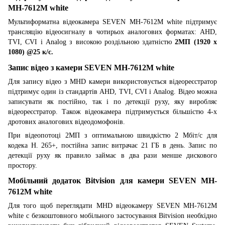
MH-7612M white
Мультиформатна відеокамера SEVEN MH-7612M white підтримує
трансляцію відеосигналу в чотирьох аналогових форматах: AHD,
TVI, CVI і Analog з високою роздільною здатністю
2МП (1920 x
1080) @25 к/с.
Запис відео з камери SEVEN MH-7612M white
Для запису відео з MHD камери використовується відеореєстратор
підтримує один із стандартів AHD, TVI, CVI і Analog. Відео можна
записувати як постійно, так і по детекції руху, яку виробляє
відеореєстратор. Також відеокамера підтримується більшістю 4-х
дротових аналогових відеодомофонів.
При відеопотоці 2МП з оптимальною швидкістю 2 Мбіт/с для
кодека H. 265+, постійна запис витрачає 21 ГБ в день. Запис по
детекції руху як правило займає в два рази менше дискового
простору.
Мобільний додаток Bitvision для камери SEVEN MH-
7612M white
Для того щоб переглядати MHD відеокамеру SEVEN MH-7612M
white c безкоштовного мобільного застосування Bitvision необхідно