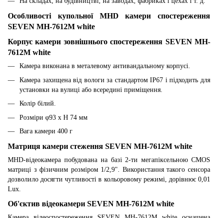
На складах, на будівництві, на заводах, фабриках і цехах і т. д.
Особливості купольної MHD камери спостереження
SEVEN MH-7612M white
Корпус камери зовнішнього спостереження SEVEN MH-
7612M white
Камера виконана в металевому антивандальному корпусі.
Камера захищена від вологи за стандартом IP67 і підходить для
установки на вулиці або всередині приміщення.
Колір білий.
Розміри φ93 x H 74 мм
Вага камери 400 г
Матриця камери стеження SEVEN MH-7612M white
MHD-відеокамера побудована на базі 2-ти мегапіксельною CMOS
матриці з фізичним розміром 1/2,9". Використання такого сенсора
дозволило досягти чутливості в кольоровому режимі, дорівнює 0,01
Lux.
Об'єктив відеокамери SEVEN MH-7612M white
Камера відеоспостереження SEVEN MH-7612M white оснащена