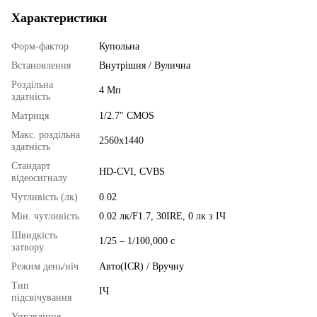
Характеристики
Форм-фактор
Купольна
Встановлення
Внутрішня / Вулична
Роздільна
4 Мп
здатність
Матриця
1/2.7" CMOS
Макс. роздільна
2560x1440
здатність
Стандарт
HD-CVI, CVBS
відеосигналу
Чутливість (лк)
0.02
Мін. чутливість
0.02 лк/F1.7, 30IRE, 0 лк з ІЧ
Швидкість
1/25 – 1/100,000 с
затвору
Режим день/ніч
Авто(ICR) / Вручну
Тип
ІЧ
підсвічування
Управління