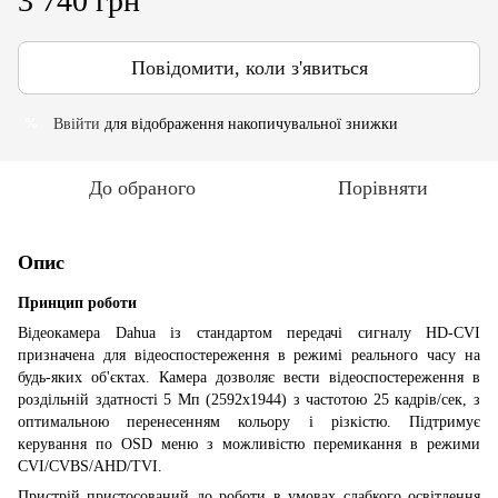
3 740 грн
Повідомити, коли з'явиться
Ввійти
для відображення накопичувальної знижки
%
До обраного
Порівняти
Опис
Принцип роботи
Відеокамера Dahua із стандартом передачі сигналу HD-CVI
призначена для відеоспостереження в режимі реального часу на
будь-яких об'єктах. Камера дозволяє вести відеоспостереження в
роздільній здатності 5 Мп (2592х1944) з частотою 25 кадрів/сек, з
оптимальною перенесенням кольору і різкістю. Підтримує
керування по OSD меню з можливістю перемикання в режими
CVI/CVBS/AHD/TVI.
Пристрій пристосований до роботи в умовах слабкого освітлення