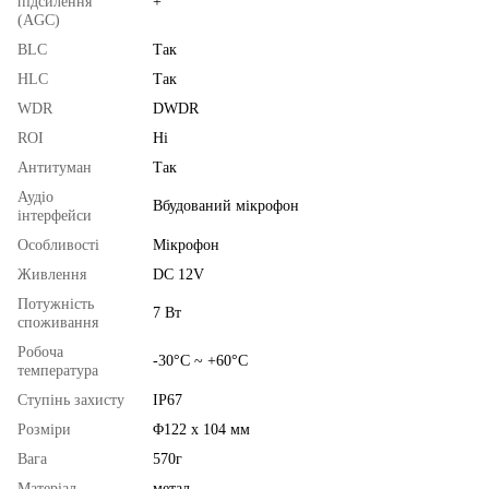
підсилення
+
(AGC)
BLC
Так
HLC
Так
WDR
DWDR
ROI
Ні
Антитуман
Так
Аудіо
Вбудований мікрофон
інтерфейси
Особливості
Мікрофон
Живлення
DC 12V
Потужність
7 Вт
споживання
Робоча
-30°C ~ +60°C
температура
Ступінь захисту
IP67
Розміри
Φ122 x 104 мм
Вага
570г
Матеріал
метал