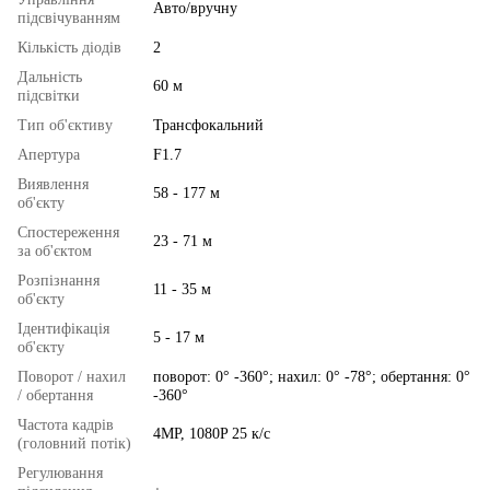
Авто/вручну
підсвічуванням
Кількість діодів
2
Дальність
60 м
підсвітки
Тип об'єктиву
Трансфокальний
Апертура
F1.7
Виявлення
58 - 177 м
об'єкту
Спостереження
23 - 71 м
за об'єктом
Розпізнання
11 - 35 м
об'єкту
Ідентифікація
5 - 17 м
об'єкту
Поворот / нахил
поворот: 0° -360°; нахил: 0° -78°; обертання: 0°
/ обертання
-360°
Частота кадрів
4MP, 1080P 25 к/с
(головний потік)
Регулювання