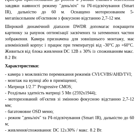
завдяки наявності режиму "день/ніч" та ІЧ-підсвічування (Smart
IR), дальністю до 60 м. Оснащено моторизованим 5-
мегапіксельним об'єктивом з фокусною відстанню 2,7-12 мм.
Широкий динамічний діапазон DWDR допомагає покращити
картинку за рахунок оптимізації засвічених та затемнених частин
зображення. Камера призначена для зовнішнього монтажу, має
алюмінієвий корпус і працює при температурі від -30°C до +60°C.
Живиться від блока живлення DC 12В ± 30% із споживанням макс.
8.2 Вт.
Характеристики:
- камера з можливістю перемикання режимів CVI/CVBS/AHD/TVI;
- монтаж на вулиці або в приміщенні;
- Матриця 1/2.7" Progressive CMOS;
- Роздільна здатність матриці 5 Мп (2592х1944);
- моторизований об'єктив зі змінною фокусною відстанню 2,7-12
мм;
- багатомовне OSD меню;
- режим "день/ніч" та ІЧ-підсвічування (Smart IR), дальністю до 60
м;
- живлення/споживання: DC 12±30% / макс. 8.2 Вт.