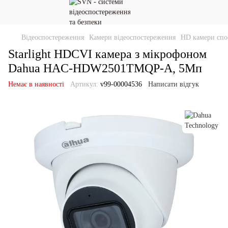
Відеоспостереження
Камери відеоспостереження
HD камери спо
Starlight HDCVI камера з мікрофоном
Dahua HAC-HDW2501TMQP-A, 5Мп
Немає в наявності
Артикул:
v99-00004536
Написати відгук