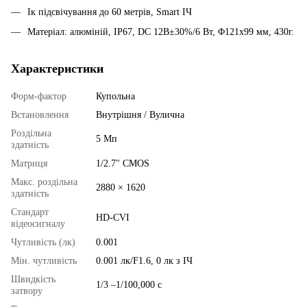
Ік підсвічування до 60 метрів, Smart ІЧ
Матеріал: алюміній, IP67, DC 12В±30%/6 Вт, Φ121х99 мм, 430г.
Характеристики
Форм-фактор
Купольна
Встановлення
Внутрішня / Вулична
Роздільна
5 Мп
здатність
Матриця
1/2.7" CMOS
Макс. роздільна
2880 × 1620
здатність
Стандарт
HD-CVI
відеосигналу
Чутливість (лк)
0.001
Мін. чутливість
0.001 лк/F1.6, 0 лк з ІЧ
Швидкість
1/3 –1/100,000 с
затвору