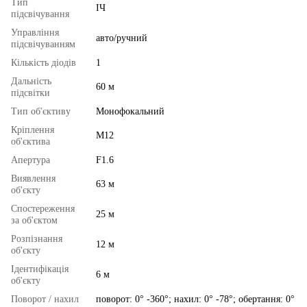
Тип
ІЧ
підсвічування
Управління
авто/ручний
підсвічуванням
Кількість діодів
1
Дальність
60 м
підсвітки
Тип об'єктиву
Монофокальний
Кріплення
M12
об'єктива
Апертура
F1.6
Виявлення
63 м
об'єкту
Спостереження
25 м
за об'єктом
Розпізнання
12 м
об'єкту
Ідентифікація
6 м
об'єкту
Поворот / нахил
поворот: 0° -360°; нахил: 0° -78°; обертання: 0°