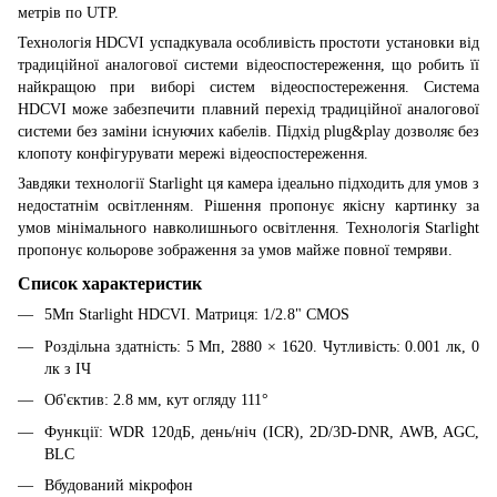
метрів по UTP.
Технологія HDCVI успадкувала особливість простоти установки від
традиційної аналогової системи відеоспостереження, що робить її
найкращою при виборі систем відеоспостереження. Система
HDCVI може забезпечити плавний перехід традиційної аналогової
системи без заміни існуючих кабелів. Підхід plug&play дозволяє без
клопоту конфігурувати мережі відеоспостереження.
Завдяки технології Starlight ця камера ідеально підходить для умов з
недостатнім освітленням. Рішення пропонує якісну картинку за
умов мінімального навколишнього освітлення. Технологія Starlight
пропонує кольорове зображення за умов майже повної темряви.
Список характеристик
5Мп Starlight HDCVI. Матриця: 1/2.8" CMOS
Роздільна здатність: 5 Мп, 2880 × 1620. Чутливість: 0.001 лк, 0
лк з ІЧ
Об'єктив: 2.8 мм, кут огляду 111°
Функції: WDR 120дБ, день/ніч (ICR), 2D/3D-DNR, AWB, AGC,
BLC
Вбудований мікрофон