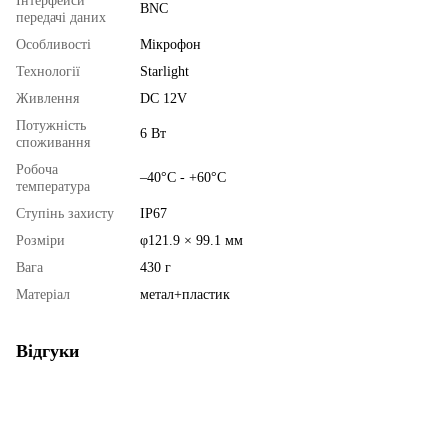
Інтерфейси
BNC
передачі даних
Особливості
Мікрофон
Технології
Starlight
Живлення
DC 12V
Потужність
6 Вт
споживання
Робоча
–40°C - +60°C
температура
Ступінь захисту
IP67
Розміри
φ121.9 × 99.1 мм
Вага
430 г
Матеріал
метал+пластик
Відгуки