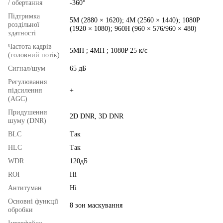
/ обертання
-360°
Підтримка
5M (2880 × 1620); 4M (2560 × 1440); 1080P
роздільної
(1920 × 1080); 960H (960 × 576/960 × 480)
здатності
Частота кадрів
5MП ; 4MП ; 1080P 25 к/с
(головний потік)
Сигнал/шум
65 дБ
Регулювання
підсилення
+
(AGC)
Придушення
2D DNR, 3D DNR
шуму (DNR)
BLC
Так
HLC
Так
WDR
120дБ
ROI
Ні
Антитуман
Ні
Основні функції
8 зон маскування
обробки