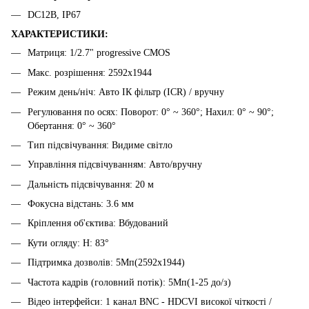
DC12В, IP67
ХАРАКТЕРИСТИКИ:
Матриця: 1/2.7" progressive CMOS
Макс. розрішення: 2592x1944
Режим день/ніч: Авто ІК фільтр (ICR) / вручну
Регулювання по осях: Поворот: 0° ~ 360°; Нахил: 0° ~ 90°;
Обертання: 0° ~ 360°
Тип підсвічування: Видиме світло
Управління підсвічуванням: Авто/вручну
Дальність підсвічування: 20 м
Фокусна відстань: 3.6 мм
Кріплення об'єктива: Вбудований
Кути огляду: H: 83°
Підтримка дозволів: 5Мп(2592x1944)
Частота кадрів (головний потік): 5Мп(1-25 до/з)
Відео інтерфейси: 1 канал BNC - HDCVI високої чіткості /