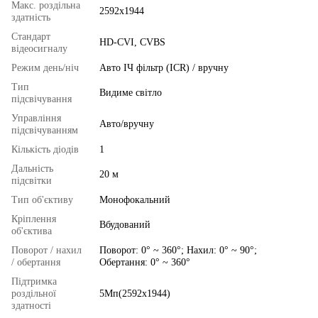
Макс. роздільна
2592x1944
здатність
Стандарт
HD-CVI, CVBS
відеосигналу
Режим день/ніч
Авто ІЧ фільтр (ICR) / вручну
Тип
Видиме світло
підсвічування
Управління
Авто/вручну
підсвічуванням
Кількість діодів
1
Дальність
20 м
підсвітки
Тип об'єктиву
Монофокальний
Кріплення
Вбудований
об'єктива
Поворот / нахил
Поворот: 0° ~ 360°; Нахил: 0° ~ 90°;
/ обертання
Обертання: 0° ~ 360°
Підтримка
роздільної
5Мп(2592x1944)
здатності