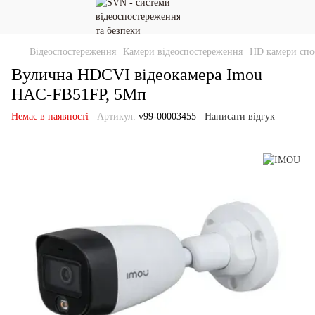
Відеоспостереження
Камери відеоспостереження
HD камери спо
Вулична HDCVI відеокамера Imou
HAC-FB51FP, 5Мп
Немає в наявності
Артикул:
v99-00003455
Написати відгук