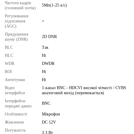
Частота кадрів
5Мп(1-25 к/с)
(головний потік)
Регулювання
підсилення
+
(AGC)
Придушення
2D DNR
шуму (DNR)
BLC
Так
HLC
Ні
WDR
DWDR
ROI
Ні
Антитуман
Ні
Відео
1-канал BNC - HDCVI високої чіткості / CVBS
інтерфейси
аналоговий вихід (перемикається)
Інтерфейси
BNC
передачі даних
Особливості
Мікрофон
Живлення
DC 12V
Потужність
3,3 Вт