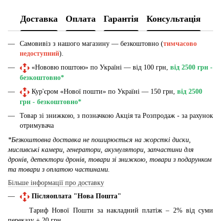
Доставка
Оплата
Гарантія
Консультація
Самовивіз з нашого магазину — безкоштовно (
тимчасово
недоступний
).
«Нововю поштою» по Україні — від 100 грн,
від 2500 грн -
безкоштовно*
Кур'єром «Нової пошти» по Україні — 150 грн,
від 2500
грн - безкоштовно*
Товар зі знижкою, з позначкою Акція та Розпродаж - за рахунок
отримувача
*Безкоштовна доставка не поширюється на жорсткі диски,
мисливські камери, генератори, акумулятори, запчастини для
дронів, детектори дронів, товари зі знижкою, товари з подарунком
та товари з оплатою частинами.
Більше інформації про доставку
Післяоплата "Нова Пошта"
Тариф Нової Пошти за накладний платіж – 2% від суми
переказу + 20 грн