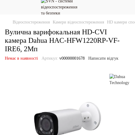
Відеоспостереження
Камери відеоспостереження
HD камери спо
Вулична варифокальная HD-CVI
камера Dahua HAC-HFW1220RP-VF-
IRE6, 2Мп
Немає в наявності
Артикул:
v00000001678
Написати відгук