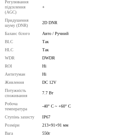
Регулювання
підсилення
+
(AGC)
Придушення
2D DNR
шуму (DNR)
Баланс білого
Авто / Ручний
BLC
Так
HLC
Так
WDR
DWDR
ROI
Ні
Антитуман
Ні
Живлення
DC 12V
Потужність
7.7 Вт
споживання
Робоча
-40° C ~ +60° C
температура
Ступінь захисту
IP67
Розміри
213×91×91 мм
Вага
550г