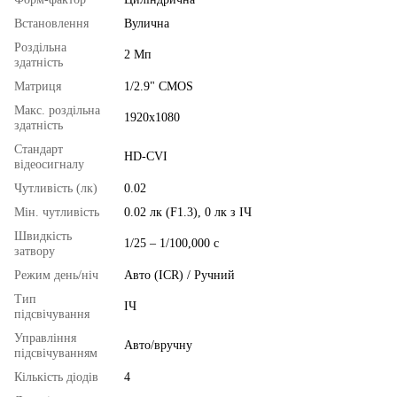
Встановлення
Вулична
Роздільна
2 Мп
здатність
Матриця
1/2.9" CMOS
Макс. роздільна
1920x1080
здатність
Стандарт
HD-CVI
відеосигналу
Чутливість (лк)
0.02
Мін. чутливість
0.02 лк (F1.3), 0 лк з ІЧ
Швидкість
1/25 – 1/100,000 с
затвору
Режим день/ніч
Авто (ICR) / Ручний
Тип
ІЧ
підсвічування
Управління
Авто/вручну
підсвічуванням
Кількість діодів
4