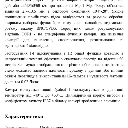
до/з або 25/30/50/60 к/с при дозволі 2 Mp 1 Mp. Фокус об'єктива
змінний 2.7-13.5 мм з сектором охоплення 104°-28°. Якісне
поліпшення прийнятого відео відбувається за рахунок обробки
широким набором функцій, в тому числі наявність перемикача
роз'єму виходу BNC/CVBS. Серед них також розраховується
відстань DORI - це специфічна функція камери, яка визначає
критерії для виявлення, спостереження, розпізнавання та
ідентифікації відповідно.
Застосування ІЧ підсвічування з IR Smart функція дозволяє в
непроглядній темряві ефективно сканувати простір на відстані 60
метрів. Формувати зображення при різних обстановках освітлення
стало можливо завдяки наявності переходу в денний або нічний
режим перегляду з використанням ІК-фільтра і чутливості матриці
до світла 0.02 Люкс.
Камера монтується зовні будівлі і експлуатується в діапазоні
температур від -40°С до +60°С. Циліндричний корпус вироби з
коефіцієнтом захисту IP67 в білому кольорі зроблений з алюмінію.
Характеристики
Форм-фактор
Циліндрична