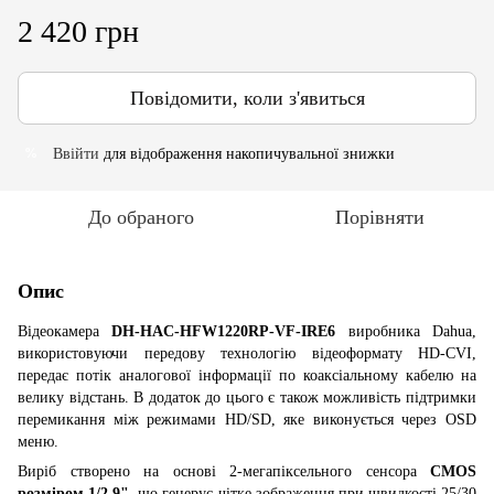
2 420 грн
Повідомити, коли з'явиться
Ввійти
для відображення накопичувальної знижки
%
До обраного
Порівняти
Опис
Відеокамера
DH-HAC-HFW1220RP-VF-IRE6
виробника Dahua,
використовуючи передову технологію відеоформату HD-CVI,
передає потік аналогової інформації по коаксіальному кабелю на
велику відстань. В додаток до цього є також можливість підтримки
перемикання між режимами HD/SD, яке виконується через OSD
меню.
Виріб створено на основі 2-мегапіксельного сенсора
CMOS
розміром 1/2.9"
, що генерує чітке зображення при швидкості 25/30