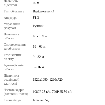
Дальність
60 м
підсвітки
Тип об'єктиву
Варіфокальний
Апертура
F1.3
Управління
Ручний
фокусом
Виявлення
46 - 159 м
об'єкту
Спостереження
18 - 63 м
за об'єктом
Розпізнання
9 - 32 м
об'єкту
Ідентифікація
5 - 16 м
об'єкту
Підтримка
роздільної
1920x1080, 1280x720
здатності
Частота кадрів
1080P 25 к/с, 720P 25,50 к/с
(головний потік)
Сигнал/шум
Більше 65дБ