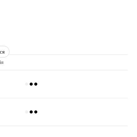
ся
ія