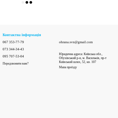
Контактна інформація
067 353-77-79
ohrana.svn@gmail.com
073 344-34-43
Юридична адреса: Київська обл.,
095 707-53-04
Обухівський р-н, м. Васильків, пр-т
Київський шлях, 52, кв. 107
Передзвонити вам?
Мапа проїзду