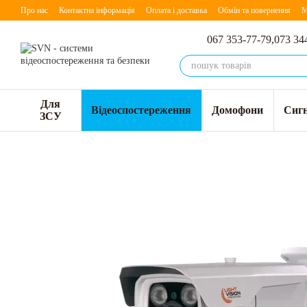
Перейти до основного контенту
Про нас
Контактна інформація
Оплата і доставка
Обмін та повернення
М
067 353-77-79,
073 34
Для
Відеоспостереження
Домофони
Сигн
ЗСУ