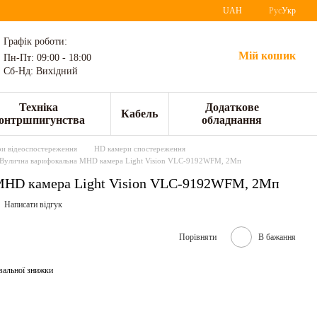
UAH
Рус
Укр
Графік роботи:
Мій кошик
Пн-Пт: 09:00 - 18:00
Сб-Нд: Вихідний
Техніка
Додаткове
Кабель
онтршпигунства
обладнання
и відеоспостереження
HD камери спостереження
Вулична варифокальна MHD камера Light Vision VLC-9192WFM, 2Мп
MHD камера Light Vision VLC-9192WFM, 2Мп
Написати відгук
Порівняти
В бажання
вальної знижки