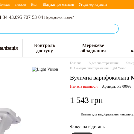
онтаж
Знижки
Блог
Відгуки про магазин
Угода користувача
4-34-43,
095 707-53-04
Передзвонити вам?
Контроль
Мережеве
алізація
доступу
обладнання
к
Головна
Відеоспостереження
Камер
HD камери спостереження Light Vision
Вулична варифокальна 
Немає в наявності
Артикул: t75-00098
1 543 грн
Ввійти
для відображення накопичу
%
Фокусна відстань