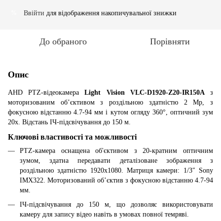
Ввійти
для відображення накопичувальної знижки
%
До обраного
Порівняти
Опис
AHD PTZ-відеокамера
Light Vision VLC-D1920-Z20-IR150А
з
моторизованим об’єктивом з роздільною здатністю 2 Мр, з
фокусною відстанню 4.7-94 мм і кутом огляду 360°, оптичний зум
20x. Відстань ІЧ-підсвічування до 150 м.
Ключові властивості та можливості
PTZ-камера оснащена об'єктивом з 20-кратним оптичним
зумом, здатна передавати деталізоване зображення з
роздільною здатністю 1920x1080. Матриця камери: 1/3″ Sony
IMX322. Моторизований об’єктив з фокусною відстанню 4.7-94
мм.
ІЧ-підсвічування до 150 м, що дозволяє використовувати
камеру для запису відео навіть в умовах повної темряві.