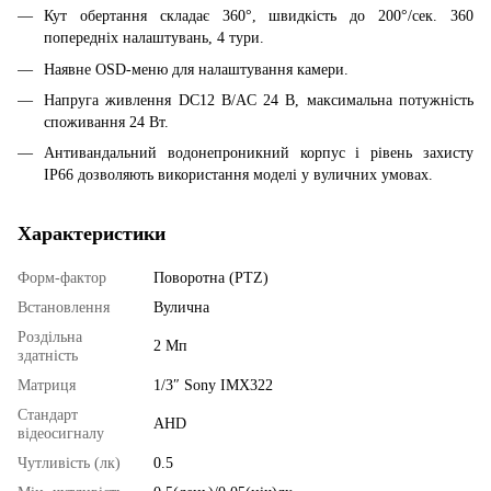
Кут обертання складає 360°, швидкість до 200°/сек. 360
попередніх налаштувань, 4 тури.
Наявне OSD-меню для налаштування камери.
Напруга живлення DC12 В/AC 24 В, максимальна потужність
споживання 24 Вт.
Антивандальний водонепроникний корпус і рівень захисту
IP66 дозволяють використання моделі у вуличних умовах.
Характеристики
Форм-фактор
Поворотна (PTZ)
Встановлення
Вулична
Роздільна
2 Мп
здатність
Матриця
1/3″ Sony IMX322
Стандарт
AHD
відеосигналу
Чутливість (лк)
0.5