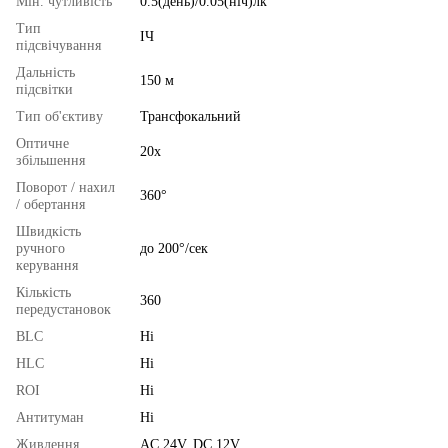
Мін. чутливість
0.5(день)/0.05(ніч)лк
Тип
ІЧ
підсвічування
Дальність
150 м
підсвітки
Тип об'єктиву
Трансфокальний
Оптичне
20х
збільшення
Поворот / нахил
360°
/ обертання
Швидкість
ручного
до 200°/сек
керування
Кількість
360
передустановок
BLC
Ні
HLC
Ні
ROI
Ні
Антитуман
Ні
Живлення
AC 24V, DC 12V