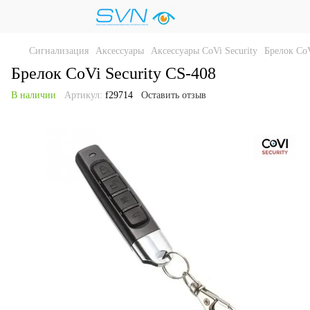
Сигнализация
Аксессуары
Аксессуары CoVi Security
Брелок CoV
Брелок CoVi Security CS-408
В наличии
Артикул:
f29714
Оставить отзыв