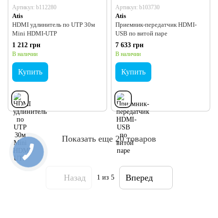
Артикул: b112280
Артикул: b103730
Atis
Atis
HDMI удлинитель по UTP 30м
Приемник-передатчик HDMI-
Mini HDMI-UTP
USB по витой паре
1 212 грн
7 633 грн
В наличии
В наличии
Купить
Купить
Показать еще 20 товаров
Назад
Вперед
1
из 5