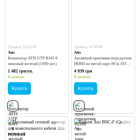
Артикул: b213228
Артикул: b156568
Atis
Atis
Коннектор ATIS UTP RJ45 8
Активный приемник-передатчик
пиновый желтый (1000 шт.)
HDMI по витой паре 80 м ATIS
AL-331HD
1 482 грн/уп.
4 939 грн
В наличии
В наличии
Купить
Купить