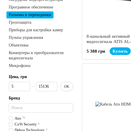
Програмное обеспечение
Разъемы и переходники
Грозозащита
Приборы для настройки камер
8-канальный активный
Пульты управления
видеосигнала ATIS AL
Объективы
UHD
5 388 грн
Купить
Конвертеры и преобразователи
видеосигнала
Микрофоны
Цена, грн
От Цена, грн
До Цена, грн
OK
Бренд
Atis
75
CoVi Security
6
Dahua Technology
2