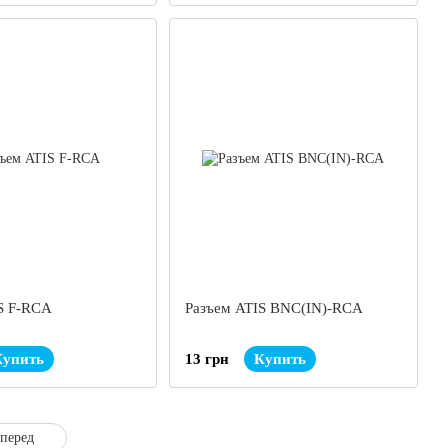
S F-RCA
Разъем ATIS BNC(IN)-RCA
Купить
13 грн
Купить
перед