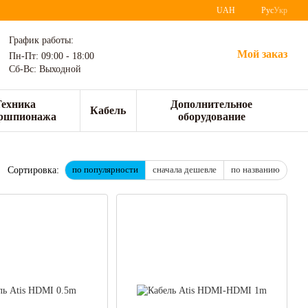
UAH
Рус
Укр
График работы:
Мой заказ
Пн-Пт: 09:00 - 18:00
Сб-Вс: Выходной
Техника
Дополнительное
Кабель
ршпионажа
оборудование
по популярности
сначала дешевле
по названию
Сортировка: