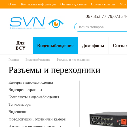
Перейти к основному контенту
О нас
Контактная информация
Оплата и доставка
Обмен и возврат
Мон
067 353-77-79,
073 34
Для
Видеонаблюдение
Домофоны
Сигна
ВСУ
Главная
Видеонаблюдение
Разъемы и переходники
Разъемы и переходники
Камеры видеонаблюдения
Видеорегистраторы
Комплекты видеонаблюдения
Тепловизоры
Видеоняни
Фотоловушки, охотничьи камеры
Нагрудные видеорегистраторы