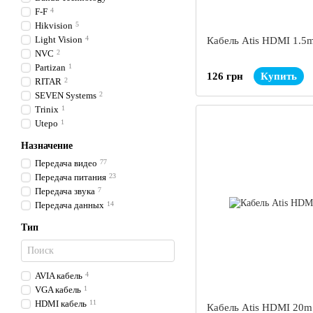
F-F
4
Hikvision
5
Light Vision
4
Кабель Atis HDMI 1.5
NVC
2
Partizan
1
126 грн
Купить
RITAR
2
SEVEN Systems
2
Trinix
1
Utepo
1
Назначение
Передача видео
77
Передача питания
23
Передача звука
7
Передача данных
14
Тип
AVIA кабель
4
VGA кабель
1
HDMI кабель
11
Кабель Atis HDMI 20m