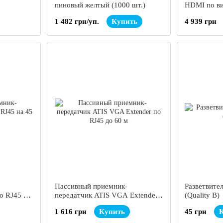
пиновый желтый (1000 шт.)
HDMI по ви
AL-331HD
1 482 грн/уп.
Купить
4 939 грн
Пассивный приемник-
Разветвите
o RJ45 на
передатчик ATIS VGA Extender
(Quality B)
по RJ45 до 60 м
1 616 грн
Купить
45 грн