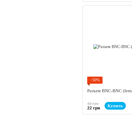
−50%
Разъем BNC-BNC (fema
44 грн
Купить
22 грн