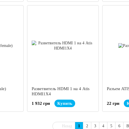
le)
Разветвитель HDMI 1 на 4 Atis
Разъем ATI
HDMI1X4
1 932 грн
Купить
22 грн
Назад
1
2
3
4
5
6
В