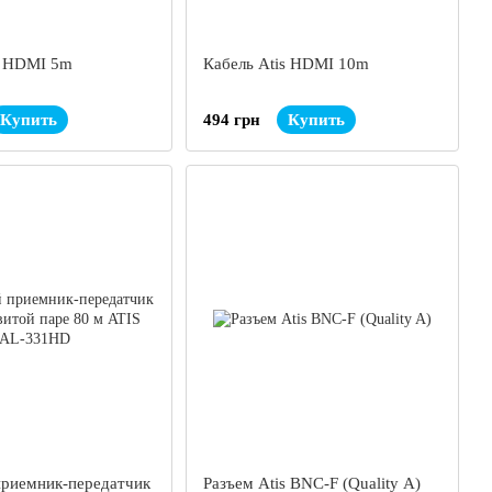
s HDMI 5m
Кабель Atis HDMI 10m
Купить
494 грн
Купить
риемник-передатчик
Разъем Atis BNC-F (Quality A)