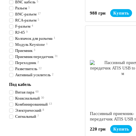
BNC кабель
5
Разъем
5
988 грн
Купить
BNC-разъем
17
RCA-разъем
5
F-разъем
4
RJ-45
9
Колпачок для разъема
1
Модуль Keystone
1
Приемник
3
Приемник-передатчик
31
Переходник
2
Разветвитель
12
Активный усилитель
2
Под кабель
Витая пара
60
Коаксиальный
30
Комбинированный
13
Электрический
8
Пассивный приемник-
Сигнальный
7
передатчик ATIS USB t
45 м
220 грн
Купить