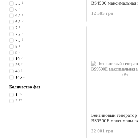
BS4500 максимальная
5.5
1
3.5 кВт
6
4
12 585 грн
6.5
1
6.8
2
7
1
7.2
4
7.5
3
8
1
9
2
10
2
36
2
48
1
146
1
Количество фаз
1
55
3
12
Бензиновый генерато
BS9500E максимальна
мощность 8 кВт
22 001 грн