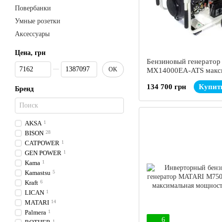
Повербанки
Умные розетки
Аксессуары
Цена, грн
Бензиновый генерато
От Цена, грн
До Цена, грн
OK
MX14000EA-ATS макс
мощность 11 кВт
134 700 грн
Купит
Бренд
AKSA
1
BISON
28
CATPOWER
1
GEN POWER
1
Kama
1
Kamastsu
5
Kraft
6
LICAN
1
MATARI
14
Palmera
1
6
1