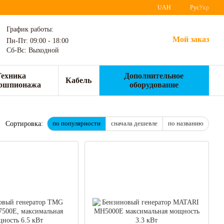
UAH
Рус
Укр
График работы:
Мой заказ
Пн-Пт: 09:00 - 18:00
Сб-Вс: Выходной
Техника
Дополнительное
Кабель
ршпионажа
оборудование
по популярности
сначала дешевле
по названию
Сортировка: