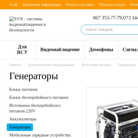
Перейти к основному контенту
О нас
Контактная информация
Оплата и доставка
Обмен и возврат
Мон
067 353-77-79,
073 34
Для
Видеонаблюдение
Домофоны
Сигна
ВСУ
Главная
Дополнительное оборудование
Источники питания
Генераторы
Генераторы
Блоки питания
Блоки бесперебойного питания
Источники бесперебойного
питания 220V
Аккумуляторы
Генераторы
Мобильные зарядные устройства