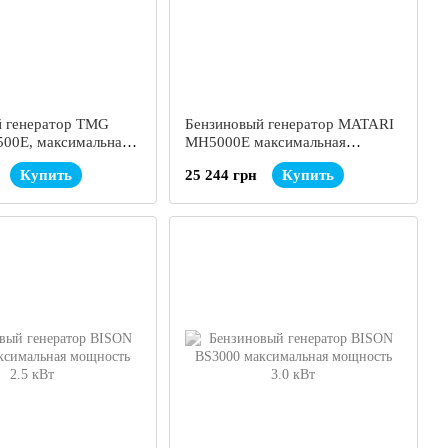
й генератор TMG
Бензиновый генератор MATARI
00E, максимальная
MH5000E максимальная
.5 кВт
мощность 3.3 кВт
Купить
25 244 грн
Купить