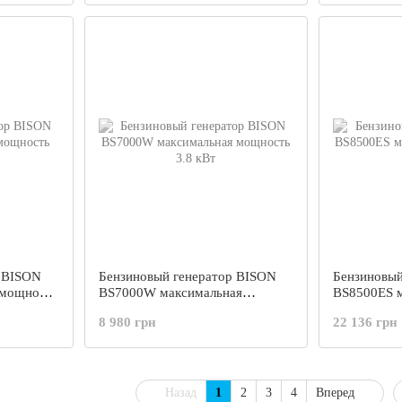
р BISON
Бензиновый генератор BISON
Бензиновый
 мощность
BS7000W максимальная
BS8500ES 
мощность 3.8 кВт
мощность 8
8 980 грн
22 136 грн
Назад
1
2
3
4
Вперед