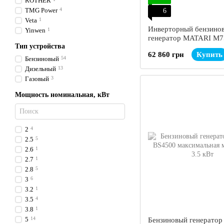
ROTHER
TMG Power
4
6
Veta
1
Инверторный бензино
Yinwen
1
генератор MATARI M7
Тип устройства
SOLAR максимальная 
62 860 грн
Купить
7.5 кВт
Бензиновый
54
Дизельный
13
Газовый
3
Мощность номинальная, кВт
2
4
2.5
5
2.6
1
2.7
1
2.8
5
3
6
3.2
1
3.5
4
3.8
1
5
14
Бензиновый генерато