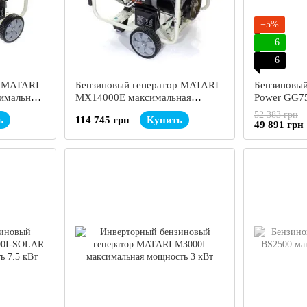
−5%
6
6
р MATARI
Бензиновый генератор MATARI
Бензиновы
имальная
MX14000E максимальная
Power GG75
мощность 11 кВт
мощность 6
52 383 грн
ь
114 745 грн
Купить
49 891 грн