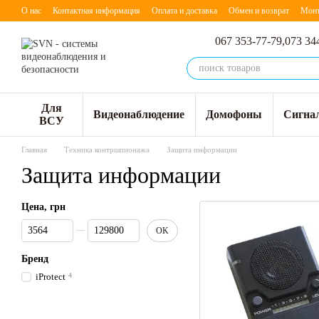
Перейти к основному контенту
О нас
Контактная информация
Оплата и доставка
Обмен и возврат
Мон
067 353-77-79,
073 34
Для
Видеонаблюдение
Домофоны
Сигна
ВСУ
Главная
Техника контршпионажа
Защита информации
Защита информации
Цена, грн
От Цена, грн
До Цена, грн
OK
Бренд
iProtect
4