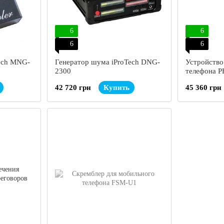
6
6
6
6
ech MNG-
Генератор шума iProTech DNG-
Устройство
2300
телефона 
SUMMIT
42 720 грн
Купить
45 360 грн