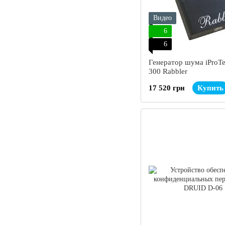
Видео
6
6
Генератор шума iProT
300 Rabbler
17 520 грн
Купить