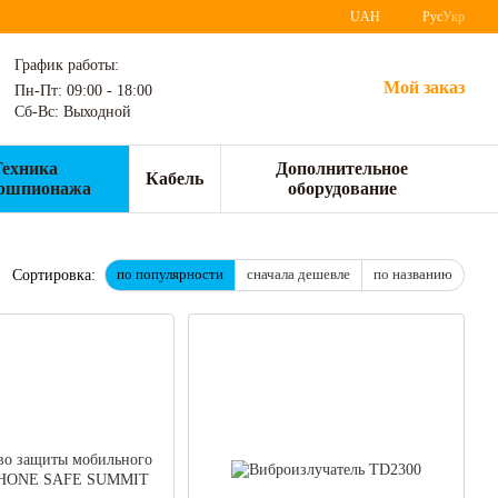
UAH
Рус
Укр
График работы:
Мой заказ
Пн-Пт: 09:00 - 18:00
Сб-Вс: Выходной
Техника
Дополнительное
Кабель
ршпионажа
оборудование
по популярности
сначала дешевле
по названию
Сортировка: