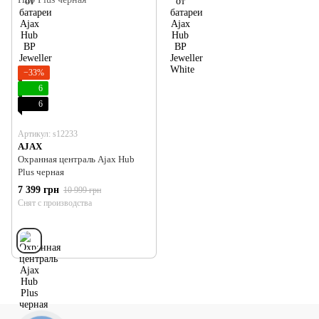
−33%
6
6
Артикул: s12233
AJAX
Охранная централь Ajax Hub
Plus черная
7 399 грн
10 999 грн
Снят с производства