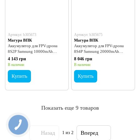
Артикул: b305673
Артикул: b305675
Магура ВПК
Магура ВПК
Аккумулятор для FPV-дрона
Аккумулятор для FPV-дрона
8S2P Samsung 10000mAh
8S4P Samsung 20000mAh
INR21700-50S Li-Ion 29.6V 90A
INR21700-50S Li-Ion 28.8V
4 143 грн
8 046 грн
180A
В наличии
В наличии
Купить
Купить
Показать еще 9 товаров
Назад
Вперед
1
из 2