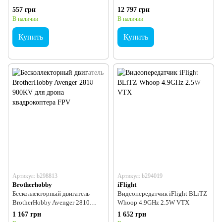
антенной 70mm Antenna
мм
557 грн
12 797 грн
В наличии
В наличии
Купить
Купить
Артикул: b298813
Артикул: b294019
Brotherhobby
iFlight
Бесколлекторный двигатель
Видеопередатчик iFlight BLiTZ
BrotherHobby Avenger 2810
Whoop 4.9GHz 2.5W VTX
900KV для дрона квадрокоптера
1 167 грн
1 652 грн
FPV