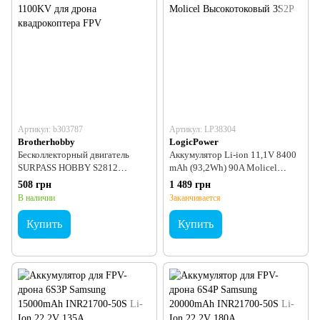
Артикул: b303787
Артикул: LP38304
Brotherhobby
LogicPower
Бесколлекторный двигатель
Аккумулятор Li-ion 11,1V 8400
SURPASS HOBBY S2812
mAh (93,2Wh) 90A Molicel
1100KV для дрона
Высокотоковый 3S2P
508 грн
1 489 грн
квадрокоптера FPV
В наличии
Заканчивается
Купить
Купить