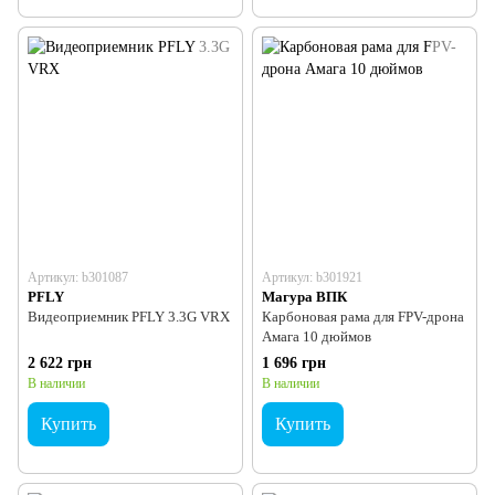
Артикул: b301087
Артикул: b301921
PFLY
Магура ВПК
Видеоприемник PFLY 3.3G VRX
Карбоновая рама для FPV-дрона
Амага 10 дюймов
2 622 грн
1 696 грн
В наличии
В наличии
Купить
Купить