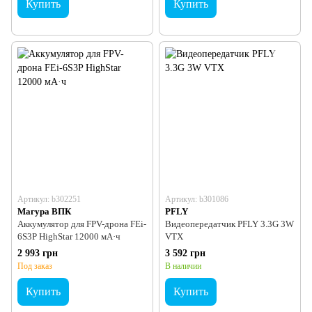
Купить
Купить
Артикул: b302251
Артикул: b301086
Магура ВПК
PFLY
Аккумулятор для FPV-дрона FEi-
Видеопередатчик PFLY 3.3G 3W
6S3P HighStar 12000 мА·ч
VTX
2 993 грн
3 592 грн
Под заказ
В наличии
Купить
Купить