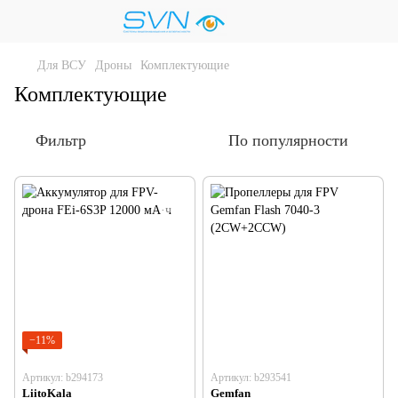
Для ВСУ
Дроны
Комплектующие
Комплектующие
Фильтр
По популярности
−11%
Артикул: b294173
Артикул: b293541
LiitoKala
Gemfan