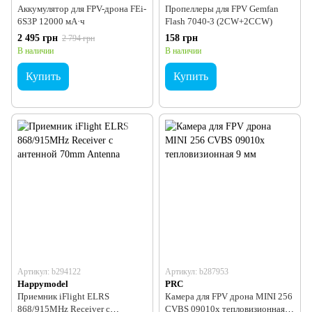
Аккумулятор для FPV-дрона FEi-
Пропеллеры для FPV Gemfan
6S3P 12000 мА·ч
Flash 7040-3 (2CW+2CCW)
2 495 грн
158 грн
2 794 грн
В наличии
В наличии
Купить
Купить
Артикул: b294122
Артикул: b287953
Happymodel
PRC
Приемник iFlight ELRS
Камера для FPV дрона MINI 256
868/915MHz Receiver с
CVBS 09010x тепловизионная 9