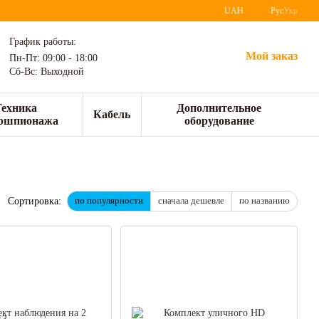
UAH
Рус
Укр
График работы:
Мой заказ
Пн-Пт: 09:00 - 18:00
Сб-Вс: Выходной
Техника
Дополнительное
Кабель
ршпионажа
оборудование
по популярности
сначала дешевле
по названию
Сортировка: