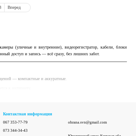
8
Вперед
амеры (уличные и внутренние), видеорегистратор, кабели, блоки
ный доступ и запись — всё сразу, без лишних забот.
мещений — компактные и аккуратные.
тся к интернету.
Контактная информация
067 353-77-79
ohrana.svn@gmail.com
073 344-34-43