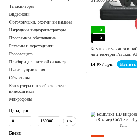
Тепловизоры
Видеоняни
Фотоловушки, охотничьи камеры
6
Нагрудные видеорегистраторы
6
Програмное обеспечение
Разъемы и переходники
Комплект уличного на
Грозозащита
на 2 камеры Partizan 
Приборы для настройки камер
14 077 грн
Купить
Пульты управления
Объективы
Конвертеры и преобразователи
видеосигнала
Микрофоны
Цена, грн
От Цена, грн
До Цена, грн
OK
Бренд