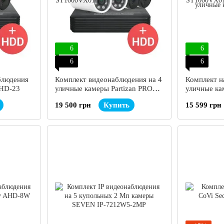
6
6
6
6
блюдения
Комплект видеонаблюдения на 4
Комплект н
AHD-23
уличные камеры Partizan PRO
уличные ка
AHD-41
AHD-42
19 500 грн
Купить
15 599 грн