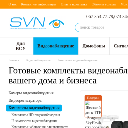
Перейти к основному контенту
О нас
Контактная информация
Оплата и доставка
Обмен и возврат
Мон
067 353-77-79,
073 34
Для
Видеонаблюдение
Домофоны
Сигна
ВСУ
Главная
Видеонаблюдение
Комплекты видеонаблюдения
Готовые комплекты видеонабл
вашего дома и бизнеса
Камеры видеонаблюдения
Подарок
Видеорегистраторы
Комплекты видеонаблюдения
Комплекты HD видеонаблюдения
IP комплекты видеонаблюдения
Комплекты наблюдения для транспорта