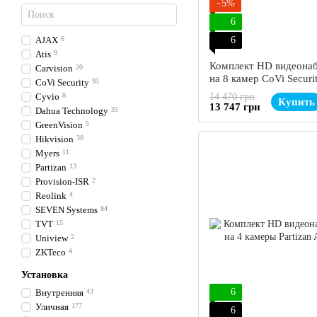
−5%
6
AJAX
6
6
Atis
9
Комплект HD видеона
Carvision
20
на 8 камер CoVi Secur
CoVi Security
95
8W KIT
Cyvio
8
14 470 грн
Купить
13 747 грн
Dahua Technology
35
GreenVision
5
Hikvision
30
Myers
11
Partizan
13
Provision-ISR
2
Reolink
4
SEVEN Systems
84
TVT
15
Uniview
2
ZKTeco
4
Установка
6
Внутренняя
43
Уличная
177
6