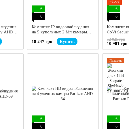
−15%
6
6
6
6
блюдения
Комплект IP видеонаблюдения
Комплект в
ity AHD-
на 5 купольных 2 Мп камеры
CoVi Secur
SEVEN IP-7212W5-2MP
MasterKit
12 825 грн
18 247 грн
Купить
10 901 грн
Подарок
6
6
6
6