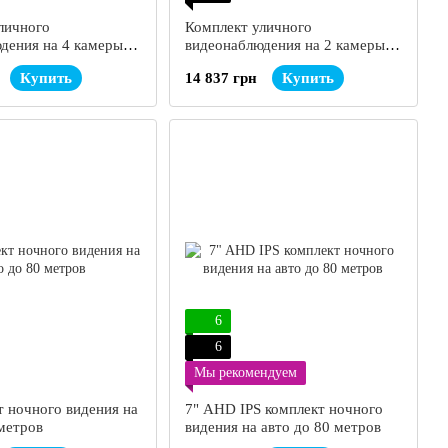
личного
Комплект уличного
дения на 4 камеры
видеонаблюдения на 2 камеры
RO AHD-35 + HDD
Partizan PRO AHD-36
Купить
14 837 грн
Купить
6
6
Мы рекомендуем
т ночного видения на
7" AHD IPS комплект ночного
 метров
видения на авто до 80 метров