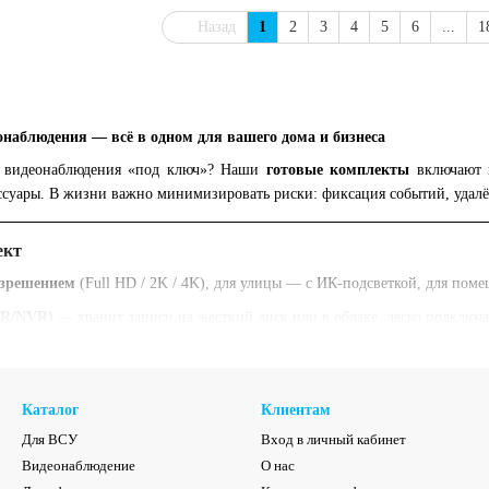
Назад
1
2
3
4
5
6
...
1
наблюдения — всё в одном для вашего дома и бизнеса
у видеонаблюдения «под ключ»? Наши
готовые комплекты
включают к
суары. В жизни важно минимизировать риски: фиксация событий, удалён
ект
азрешением
(Full HD / 2K / 4K), для улицы — с ИК-подсветкой, для по
VR/NVR)
— хранит записи на жесткий диск или в облаке, легко подключае
ё включено, готово к быстрой установке.
 доступа
— смотрите онлайн с мобильного устройства или ПК.
Каталог
Клиентам
— держатели, кронштейны, уголки для удобной установки.
Для ВСУ
Вход в личный кабинет
Видеонаблюдение
О нас
отовые комплекты