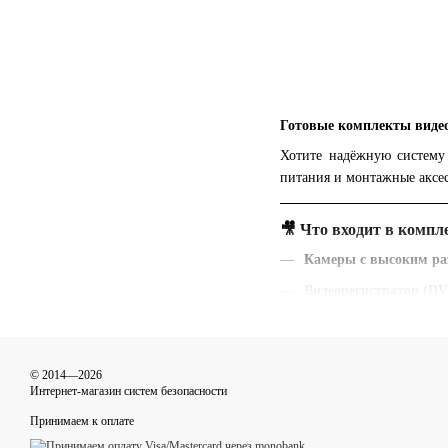
Готовые комплекты видео
Хотите надёжную систем
питания и монтажные аксес
🎥 Что входит в компл
Камеры с высоким р
Видеорегистратор (D
Кабели и питание
— вс
Настройка удалённого
© 2014—2026
Монтажные элементы
Интернет-магазин систем безопасности
Принимаем к оплате
🏢 Где применяются г