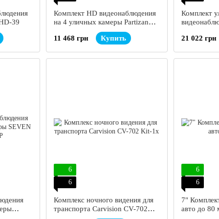
блюдения
Комплект HD видеонаблюдения
Комплект у
AHD-39
на 4 уличных камеры Partizan
видеонаблю
AHD-34
Partizan P
11 468 грн
Купить
21 022 грн
6
6
6
6
людения
Комплекс ночного видения для
7" Комплек
меры
транспорта Carvision CV-702
авто до 80
P
Kit-1x