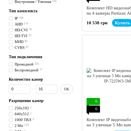
Внутренняя / Уличная
131
Комплект HD видеона
Тип комплекта
на 4 камеры Partizan 
IP
166
10 538 грн
Купить
AHD
174
HD-CVI
79
HD-TVI
79
MHD
80
CVBS
87
Тип подключения
Проводной
332
Беспроводной
17
Количество камер
От Количество камер
До Количество камер
OK
Разрешение камер
6
256x192
1
6
640x512
1
Комплект IP видеонаб
1000 ТВЛ
3
на 3 уличные 5 Мп ка
2 Мп
170
SEVEN IP-7225W3-5M
1