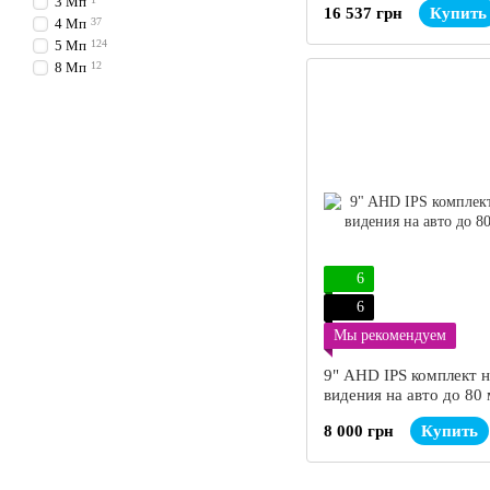
3 Мп
16 537 грн
Купить
4 Мп
37
5 Мп
124
8 Мп
12
6
6
Мы рекомендуем
9" AHD IPS комплект 
видения на авто до 80
8 000 грн
Купить