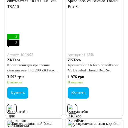
3
3
Артикул: b202075
Артикул: b116758
ZKTeco
ZKTeco
Кронштейн для крепления
Кронштейн ZKTeco SpeedFace-
считывателя FR1200 ZKTeco
V5 Beveled Thread Box Set
TSA10
3 592 грн
1 976 грн
В наличии
В наличии
Купить
Купить