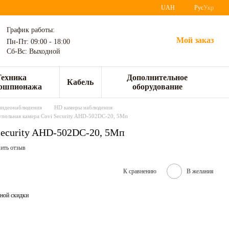
UAH
Рус
Укр
График работы:
Мой заказ
Пн-Пт: 09:00 - 18:00
Сб-Вс: Выходной
Техника
Дополнительное
Кабель
ршпионажа
оборудование
видеонаблюдения
HD камеры наблюдения
упольная камера Covi Security AHD-502DC-20, 5Мп
Security AHD-502DC-20, 5Мп
ить отзыв
К сравнению
В желания
ной скидки