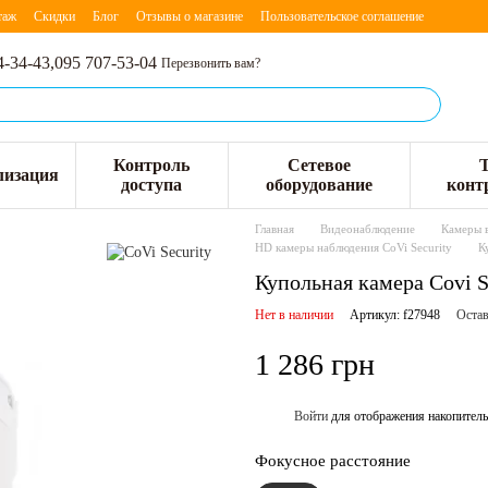
таж
Скидки
Блог
Отзывы о магазине
Пользовательское соглашение
4-34-43,
095 707-53-04
Перезвонить вам?
Контроль
Сетевое
лизация
доступа
оборудование
конт
Главная
Видеонаблюдение
Камеры 
HD камеры наблюдения CoVi Security
К
Купольная камера Covi 
Нет в наличии
Артикул: f27948
Остав
1 286 грн
Войти
для отображения накопитель
%
Фокусное расстояние