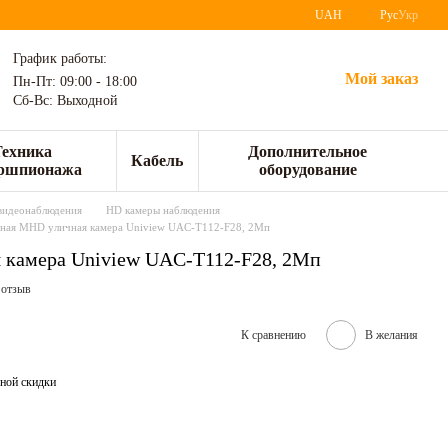
UAH
Рус
Укр
График работы:
Мой заказ
Пн-Пт: 09:00 - 18:00
Сб-Вс: Выходной
Техника
Дополнительное
Кабель
ршпионажа
оборудование
видеонаблюдения
HD камеры наблюдения
ная MHD уличная камера Uniview UAC-T112-F28, 2Мп
 камера Uniview UAC-T112-F28, 2Мп
 отзыв
К сравнению
В желания
ной скидки