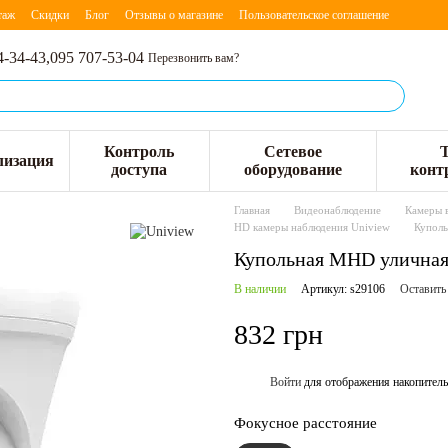
таж
Скидки
Блог
Отзывы о магазине
Пользовательское соглашение
4-34-43,
095 707-53-04
Перезвонить вам?
Контроль
Сетевое
лизация
доступа
оборудование
конт
Главная
Видеонаблюдение
Камеры 
HD камеры наблюдения Uniview
Куполь
Купольная MHD уличная
В наличии
Артикул: s29106
Оставить
832 грн
Войти
для отображения накопитель
%
Фокусное расстояние