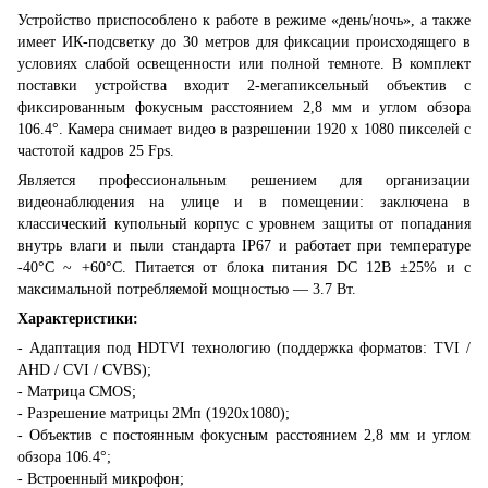
Устройство приспособлено к работе в режиме «день/ночь», а также
имеет ИК-подсветку до 30 метров для фиксации происходящего в
условиях слабой освещенности или полной темноте. В комплект
поставки устройства входит 2-мегапиксельный объектив с
фиксированным фокусным расстоянием 2,8 мм и углом обзора
106.4°. Камера снимает видео в разрешении 1920 x 1080 пикселей с
частотой кадров 25 Fps.
Является профессиональным решением для организации
видеонаблюдения на улице и в помещении: заключена в
классический купольный корпус с уровнем защиты от попадания
внутрь влаги и пыли стандарта IP67 и работает при температуре
-40°C ~ +60°C. Питается от блока питания DC 12В ±25% и с
максимальной потребляемой мощностью — 3.7 Вт.
Характеристики:
- Адаптация под HDTVI технологию (поддержка форматов: TVI /
AHD / CVI / CVBS);
- Матрица CMOS;
- Разрешение матрицы 2Мп (1920x1080);
- Объектив с постоянным фокусным расстоянием 2,8 мм и углом
обзора 106.4°;
- Встроенный микрофон;