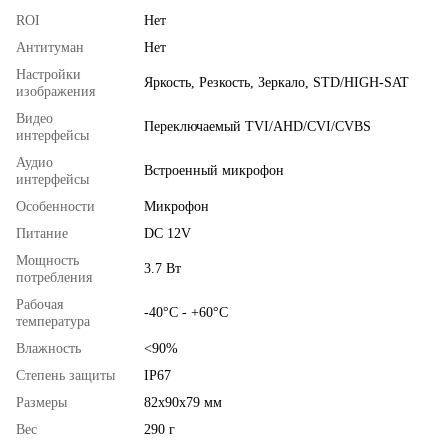
ROI
Нет
Антитуман
Нет
Настройки
Яркость, Резкость, Зеркало, STD/HIGH-SAT
изображения
Видео
Переключаемый TVI/AHD/CVI/CVBS
интерфейсы
Аудио
Встроенный микрофон
интерфейсы
Особенности
Микрофон
Питание
DC 12V
Мощность
3.7 Вт
потребления
Рабочая
-40°C - +60°C
температура
Влажность
<90%
Степень защиты
IP67
Размеры
82x90x79 мм
Вес
290 г