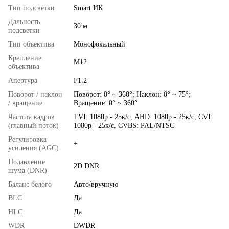
Тип подсветки
Smart ИК
Дальность
30 м
подсветки
Тип объектива
Монофокальный
Крепление
М12
объектива
Апертура
F1.2
Поворот / наклон
Поворот: 0° ~ 360°; Наклон: 0° ~ 75°;
/ вращение
Вращение: 0° ~ 360°
Частота кадров
TVI: 1080p - 25к/с, AHD: 1080p - 25к/с, CVI:
(главный поток)
1080p - 25к/с, CVBS: PAL/NTSC
Регулировка
+
усиления (AGC)
Подавление
2D DNR
шума (DNR)
Баланс белого
Авто/вручную
BLC
Да
HLC
Да
WDR
DWDR