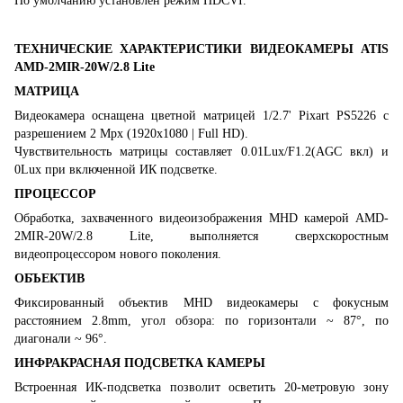
По умолчанию установлен режим HDCVI.
ТЕХНИЧЕСКИЕ ХАРАКТЕРИСТИКИ ВИДЕОКАМЕРЫ ATIS
AMD-2MIR-20W/2.8 Lite
МАТРИЦА
Видеокамера оснащена цветной матрицей 1/2.7' Pixart PS5226 с
разрешением 2 Mpx (1920х1080 | Full HD).
Чувствительность матрицы составляет 0.01Lux/F1.2(AGC вкл) и
0Lux при включенной ИК подсветке.
ПРОЦЕССОР
Обработка, захваченного видеоизображения MHD камерой AMD-
2MIR-20W/2.8 Lite, выполняется сверхскоростным
видеопроцессором нового поколения.
ОБЪЕКТИВ
Фиксированный объектив MHD видеокамеры с фокусным
расстоянием 2.8mm, угол обзора: по горизонтали ~ 87°, по
диагонали ~ 96°.
ИНФРАКРАСНАЯ ПОДСВЕТКА КАМЕРЫ
Встроенная ИК-подсветка позволит осветить 20-метровую зону