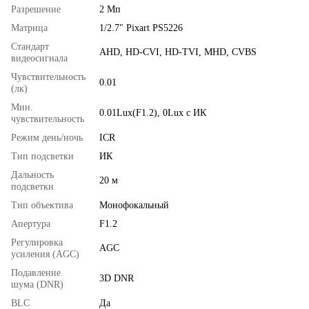
Разрешение
2 Мп
Матрица
1/2.7" Pixart PS5226
Стандарт
AHD, HD-CVI, HD-TVI, MHD, CVBS
видеосигнала
Чувствительность
0.01
(лк)
Мин.
0.01Lux(F1.2), 0Lux с ИК
чувствительность
Режим день/ночь
ICR
Тип подсветки
ИК
Дальность
20 м
подсветки
Тип объектива
Монофокальный
Апертура
F1.2
Регулировка
AGC
усиления (AGC)
Подавление
3D DNR
шума (DNR)
BLC
Да