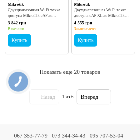
Mikrotik
Mikrotik
Двухдиапазонная Wi-Fi точка
Двухдиапазонная Wi-Fi точка
доступа MikroTik cAP ac
доступа cAP XL ac MikroTik
(RBcAPGi-5acD2nD)
RBcAPGi-5acD2nD-XL
3 842 грн
4 555 грн
В наличии
Заканчивается
Купить
Купить
Показать еще 20 товаров
Назад
Вперед
1
из 6
067 353-77-79
073 344-34-43
095 707-53-04