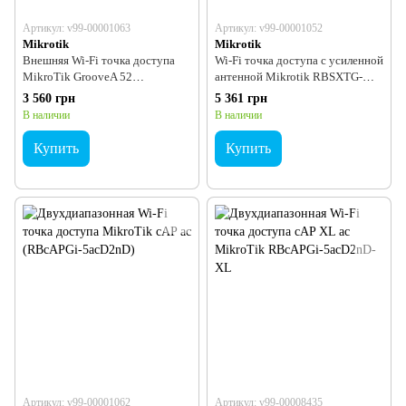
Артикул: v99-00001063
Артикул: v99-00001052
Mikrotik
Mikrotik
Внешняя Wi-Fi точка доступа
Wi-Fi точка доступа с усиленной
MikroTik GrooveA 52
антенной Mikrotik RBSXTG-
(RBGrooveA-52HPn) 2.4GHz или
5HPacD-SA 5GHz
3 560 грн
5 361 грн
5GHz
В наличии
В наличии
Купить
Купить
Артикул: v99-00001062
Артикул: v99-00008435