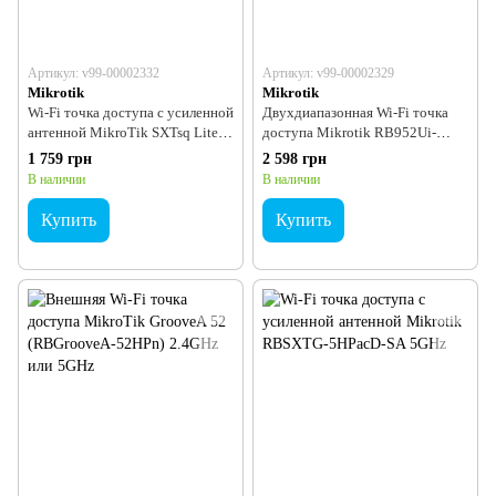
Артикул: v99-00002332
Артикул: v99-00002329
Mikrotik
Mikrotik
Wi-Fi точка доступа с усиленной
Двухдиапазонная Wi-Fi точка
антенной MikroTik SXTsq Lite2
доступа Mikrotik RB952Ui-
(RBSXTsq2nD) 2.4 ГГц
5ac2nD-TC
1 759 грн
2 598 грн
В наличии
В наличии
Купить
Купить