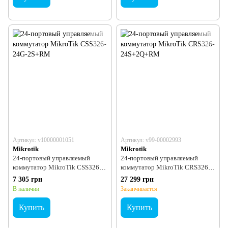
Артикул: v10000001051
Артикул: v99-00002993
Mikrotik
Mikrotik
24-портовый управляемый
24-портовый управляемый
коммутатор MikroTik CSS326-
коммутатор MikroTik CRS326-
24G-2S+RM
24S+2Q+RM
7 305 грн
27 299 грн
В наличии
Заканчивается
Купить
Купить