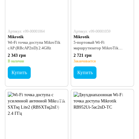
Артикул: v99-00001064
Артикул: v99-00001059
Mikrotik
Mikrotik
Wi-Fi точка доступа MikroTik
5-портовый Wi-Fi
cAP (RBcAP2nD) 2.4GHz
маршрутизатор MikroTik
RB951Ui-2HnD
2 343 грн
2 721 грн
В наличии
Заканчивается
Купить
Купить