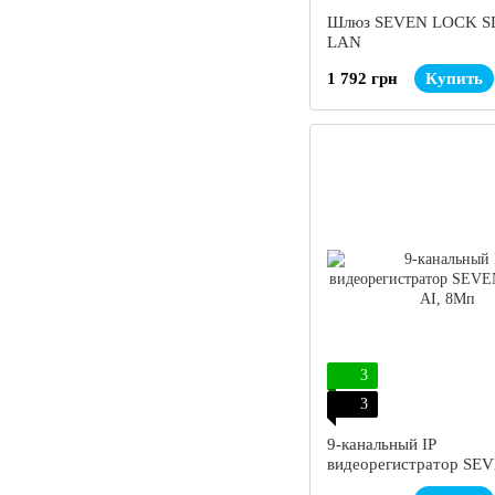
Шлюз SEVEN LOCK SL
LAN
1 792 грн
Купить
3
3
9-канальный IP
видеорегистратор SEV
7209-AI, 8Мп