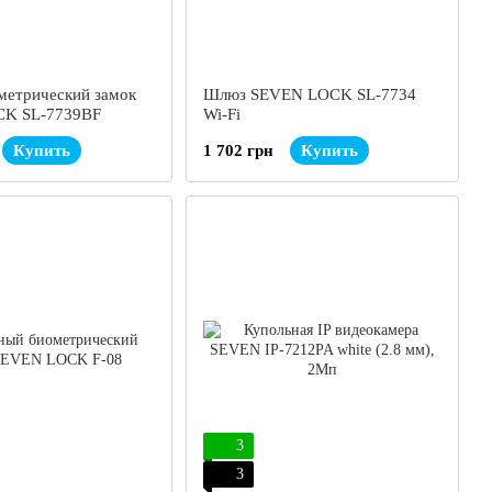
метрический замок
Шлюз SEVEN LOCK SL-7734
K SL-7739BF
Wi-Fi
Купить
1 702 грн
Купить
3
3