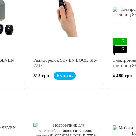
6
6
 SEVEN
Радиобрелок SEVEN LOCK SR-
Электронны
7714
гостиниц 
7737S silve
513 грн
Купить
4 480 грн