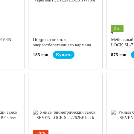
Хит
SEVEN
Подрозетник для
Мебельный
энергосберегающего кармана
LOCK SL-7
(врезной) SEVEN LOCK P-7754i
185 грн
Купить
875 грн
−20%