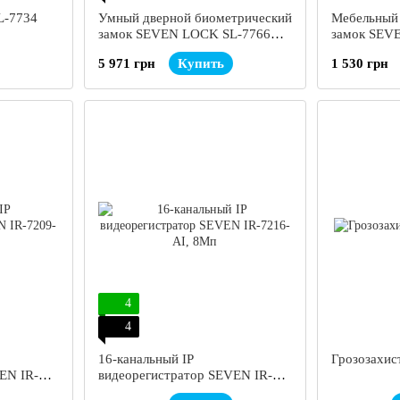
-7734
Умный дверной биометрический
Мебельный
замок SEVEN LOCK SL-7766BF
замок SEV
black
5 971 грн
Купить
1 530 грн
4
4
16-канальный IP
Грозозахис
EN IR-
видеорегистратор SEVEN IR-
7216-AI, 8Мп