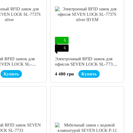
6
6
й RFID замок для
Электронный RFID замок для
SEVEN LOCK SL-
офисов SEVEN LOCK SL-7737S
r
silver ID EM
Купить
4 480 грн
Купить