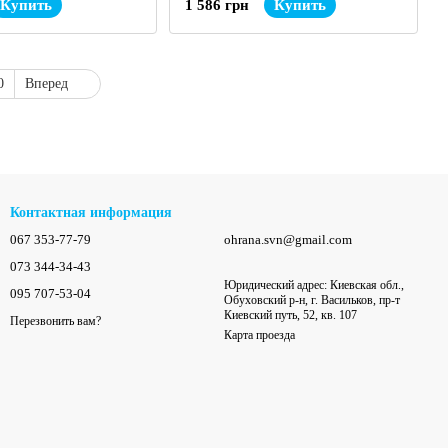
Купить
1 586 грн
Купить
0
Вперед
Контактная информация
067 353-77-79
ohrana.svn@gmail.com
073 344-34-43
Юридический адрес: Киевская обл.,
095 707-53-04
Обуховский р-н, г. Васильков, пр-т
Киевский путь, 52, кв. 107
Перезвонить вам?
Карта проезда