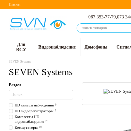
Перейти к основному контенту
Главная
067 353-77-79,
073 34
Для
Видеонаблюдение
Домофоны
Сигна
ВСУ
SEVEN Systems
SEVEN Systems
Раздел
HD камеры наблюдения
9
HD видеорегистраторы
5
Комплекты HD
видеонаблюдения
23
Коммутаторы
19