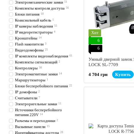
Электромеханические замки
51
Комплекты контроля доступа
56
Блоки питания
18
Коаксиальный кабель
1
IP камеры наблюдения
55
IP видеорегистраторы
4
Хит
Кронштейны
14
6
Flash накопители
3
6
Видеодомофоны
25
IP комплекты видеонаблюдения
61
Умный дверной замок
Комплекты сигнализаций
2
LOCK SL-7709
Контроллеры
38
Электромагнитные замки
14
4 704 грн
Купить
Маршрутизаторы
1
Блоки бесперебойного питания
22
IP домофоны
2
Считыватели
7
Электроригельные замки
11
Источники бесперебойного
питания 220V
14
Разъемы и переходники
2
Вызывные панели
15
Идентификаторы доступа
28