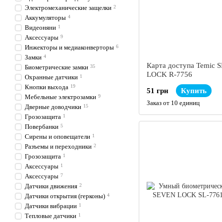
Электромеханические защелки
2
Аккумуляторы
4
Видеоняни
1
Аксессуары
9
Инжекторы и медиаконверторы
6
Замки
4
Карта доступа Temic 
Биометрические замки
35
LOCK R-7756
Охранные датчики
1
Кнопки выхода
19
51 грн
Купить
Мебельные электрозамки
9
Заказ от 10 единиц
Дверные доводчики
15
Грозозащита
1
Повербанки
5
Сирены и оповещатели
1
Разъемы и переходники
2
Грозозащита
1
Аксессуары
1
Аксессуары
7
Датчики движения
2
Датчики открытия (герконы)
4
Датчики вибрации
1
Тепловые датчики
1