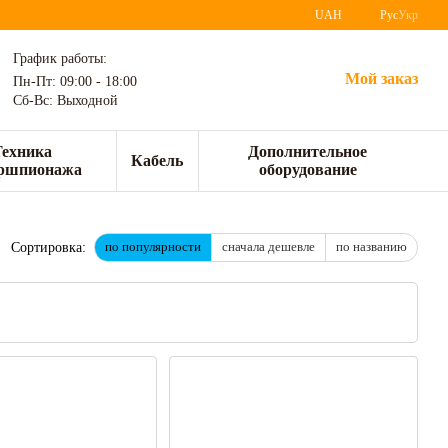
UAH
Рус
Укр
График работы:
Мой заказ
Пн-Пт: 09:00 - 18:00
Сб-Вс: Выходной
Техника
Дополнительное
Кабель
ршпионажа
оборудование
по популярности
сначала дешевле
по названию
Сортировка: