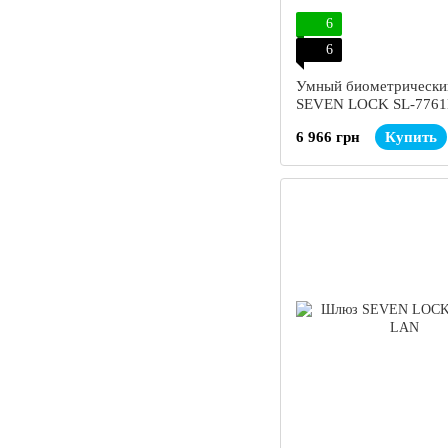
6
6
Умный биометрически
SEVEN LOCK SL-7761B
6 966 грн
Купить