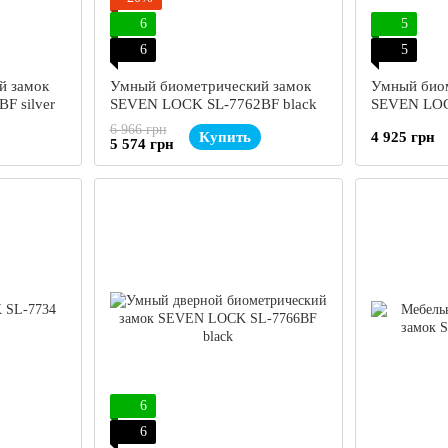
6
5
6
5
й замок
Умный биометрический замок
Умный био
F silver
SEVEN LOCK SL-7762BF black
SEVEN LOC
6 966 грн
Купить
4 925 грн
5 574 грн
6
6