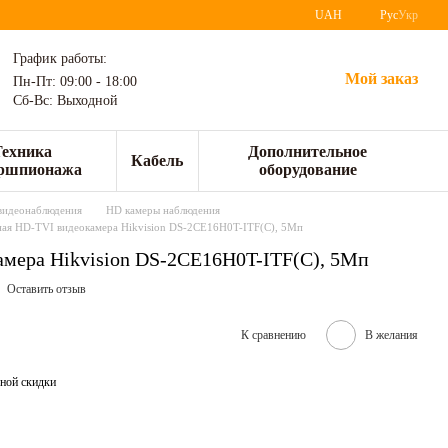
UAH
Рус
Укр
График работы:
Мой заказ
Пн-Пт: 09:00 - 18:00
Сб-Вс: Выходной
Техника
Дополнительное
Кабель
ршпионажа
оборудование
видеонаблюдения
HD камеры наблюдения
ая HD-TVI видеокамера Hikvision DS-2CE16H0T-ITF(C), 5Мп
мера Hikvision DS-2CE16H0T-ITF(C), 5Мп
Оставить отзыв
К сравнению
В желания
ной скидки