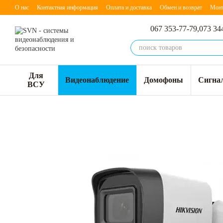
Перейти к основному контенту
О нас
Контактная информация
Оплата и доставка
Обмен и возврат
Мон
067 353-77-79,
073 34
Для
Видеонаблюдение
Домофоны
Сигна
ВСУ