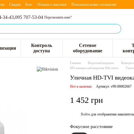
таж
Скидки
Блог
Отзывы о магазине
Пользовательское соглашение
4-34-43,
095 707-53-04
Перезвонить вам?
Контроль
Сетевое
лизация
доступа
оборудование
конт
Главная
Видеонаблюдение
Камеры 
HD камеры наблюдения Hikvision
Уличн
Уличная HD-TVI видеока
Нет в наличии
Артикул: v99-00002667
1 452 грн
Войти
для отображения накопитель
%
Фокусное расстояние