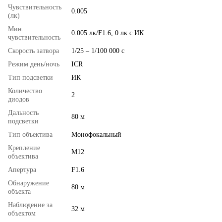
Чувствительность
0.005
(лк)
Мин.
0.005 лк/F1.6, 0 лк c ИК
чувствительность
Скорость затвора
1/25 – 1/100 000 с
Режим день/ночь
ICR
Тип подсветки
ИК
Количество
2
диодов
Дальность
80 м
подсветки
Тип объектива
Монофокальный
Крепление
M12
объектива
Апертура
F1.6
Обнаружение
80 м
объекта
Наблюдение за
32 м
объектом