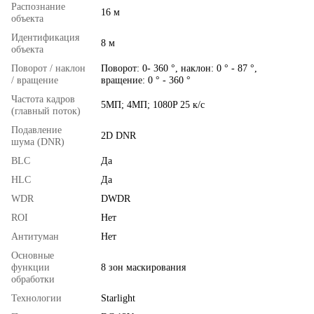
Распознание
16 м
объекта
Идентификация
8 м
объекта
Поворот / наклон
Поворот: 0- 360 °, наклон: 0 ° - 87 °,
/ вращение
вращение: 0 ° - 360 °
Частота кадров
5МП; 4МП; 1080P 25 к/с
(главный поток)
Подавление
2D DNR
шума (DNR)
BLC
Да
HLC
Да
WDR
DWDR
ROI
Нет
Антитуман
Нет
Основные
функции
8 зон маскирования
обработки
Технологии
Starlight