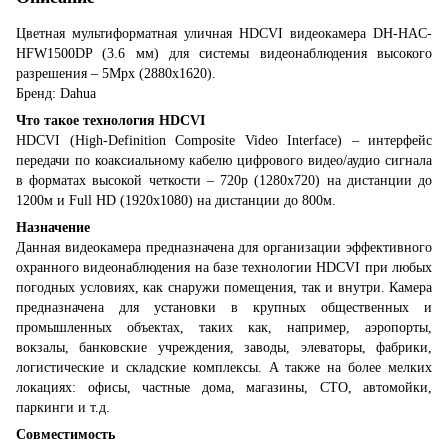
Цветная мультиформатная уличная HDCVI видеокамера DH-HAC-
HFW1500DP (3.6 мм) для системы видеонаблюдения высокого
разрешения – 5Mpx (2880х1620).
Бренд: Dahua
Что такое технология HDCVI
HDCVI (High-Definition Composite Video Interface) – интерфейс
передачи по коаксиальному кабелю цифрового видео/аудио сигнала
в форматах высокой четкости – 720p (1280x720) на дистанции до
1200м и Full HD (1920х1080) на дистанции до 800м.
Назначение
Данная видеокамера предназначена для организации эффективного
охранного видеонаблюдения на базе технологии HDCVI при любых
погодных условиях, как снаружи помещения, так и внутри. Камера
предназначена для установки в крупных общественных и
промышленных объектах, таких как, например, аэропорты,
вокзалы, банковские учреждения, заводы, элеваторы, фабрики,
логистические и складские комплексы. А также на более мелких
локациях: офисы, частные дома, магазины, СТО, автомойки,
паркинги и т.д.
Совместимость