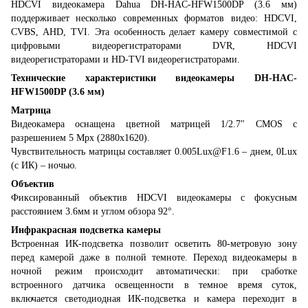
HDCVI видеокамера Dahua DH-HAC-HFW1500DP (3.6 мм)
поддерживает несколько современных форматов видео: HDCVI,
CVBS, AHD, TVI. Эта особенность делает камеру совместимой с
цифровыми видеорегистраторами DVR, HDCVI
видеорегистраторами и HD-TVI видеорегистраторами.
Технические характеристики видеокамеры DH-HAC-
HFW1500DP (3.6 мм)
Матрица
Видеокамера оснащена цветной матрицей 1/2.7" CMOS с
разрешением 5 Mpx (2880х1620).
Чувствительность матрицы составляет 0.005Lux@F1.6 – днем, 0Lux
(с ИК) – ночью.
Объектив
Фиксированный объектив HDCVI видеокамеры с фокусным
расстоянием 3.6мм и углом обзора 92°.
Инфракрасная подсветка камеры
Встроенная ИК-подсветка позволит осветить 80-метровую зону
перед камерой даже в полной темноте. Переход видеокамеры в
ночной режим происходит автоматически: при сработке
встроенного датчика освещенности в темное время суток,
включается светодиодная ИК-подсветка и камера переходит в