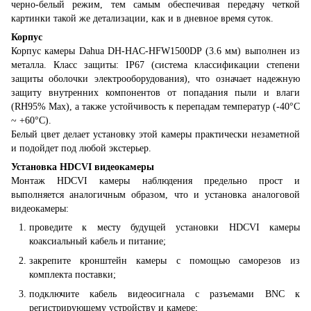
черно-белый режим, тем самым обеспечивая передачу четкой
картинки такой же детализации, как и в дневное время суток.
Корпус
Корпус камеры Dahua DH-HAC-HFW1500DP (3.6 мм) выполнен из
металла. Класс защиты: IP67 (система классификации степени
защиты оболочки электрооборудования), что означает надежную
защиту внутренних компонентов от попадания пыли и влаги
(RH95% Max), а также устойчивость к перепадам температур (-40°C
~ +60°C).
Белый цвет делает установку этой камеры практически незаметной
и подойдет под любой экстерьер.
Установка HDCVI видеокамеры
Монтаж HDCVI камеры наблюдения предельно прост и
выполняется аналогичным образом, что и установка аналоговой
видеокамеры:
проведите к месту будущей установки HDCVI камеры
коаксиальный кабель и питание;
закрепите кронштейн камеры с помощью саморезов из
комплекта поставки;
подключите кабель видеосигнала с разъемами BNC к
регистрирующему устройству и камере;