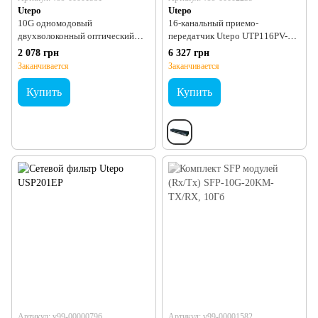
Utepo
Utepo
10G одномодовый
16-канальный приемо-
двухволоконный оптический
передатчик Utepo UTP116PV-
SFP модуль Utepo SFP-10G-
HD2
2 078 грн
6 327 грн
10KM
Заканчивается
Заканчивается
Купить
Купить
Артикул: v99-00000796
Артикул: v99-00001582