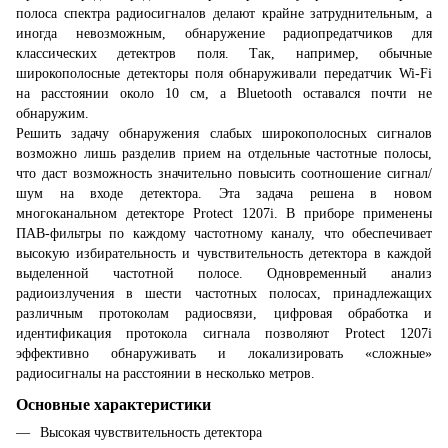
полоса спектра радиосигналов делают крайне затруднительным, а
иногда невозможным, обнаружение радиопредатчиков для
классических детектров поля. Так, например, обычные
широкополосные детекторы поля обнаруживали передатчик Wi-Fi
на расстоянии около 10 см, а Bluetooth оставался почти не
обнаружим.
Решить задачу обнаружения слабых широкополосных сигналов
возможно лишь разделив прием на отдельные частотные полосы,
что даст возможность значительно повысить соотношение сигнал/
шум на входе детектора. Эта задача решена в новом
многоканальном детекторе Protect 1207i. В приборе применены
ПАВ-фильтры по каждому частотному каналу, что обеспечивает
высокую избирательность и чувствительность детектора в каждой
выделенной частотной полосе. Одновременный анализ
радиоизлучения в шести частотных полосах, принадлежащих
различным протоколам радиосвязи, цифровая обработка и
идентификация протокола сигнала позволяют Protect 1207i
эффективно обнаруживать и локализировать «сложные»
радиосигналы на расстоянии в несколько метров.
Основные характеристики
Высокая чувствительность детектора