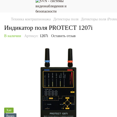
Техника контршпионажа
Детекторы поля
Детекторы поля iProtec
Индикатор поля PROTECT 1207i
В наличии
Артикул:
1207i
Оставить отзыв
Хит
Видео