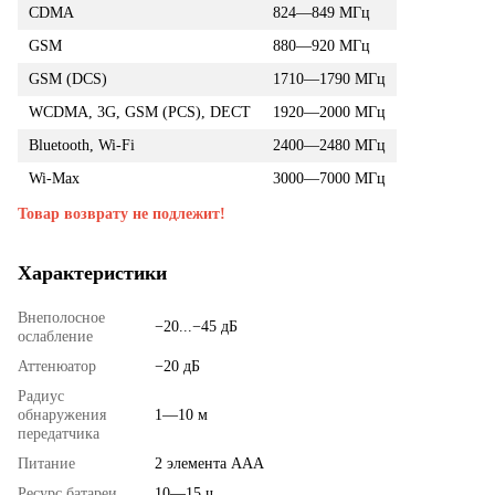
CDMA
824—849 МГц
GSM
880—920 МГц
GSM (DCS)
1710—1790 МГц
WCDMA, 3G, GSM (PCS), DECT
1920—2000 МГц
Bluetooth, Wi-Fi
2400—2480 МГц
Wi-Max
3000—7000 МГц
Товар возврату не подлежит!
Характеристики
Внеполосное
−20...−45 дБ
ослабление
Аттенюатор
−20 дБ
Радиус
обнаружения
1—10 м
передатчика
Питание
2 элемента AAA
Ресурс батареи
10—15 ч