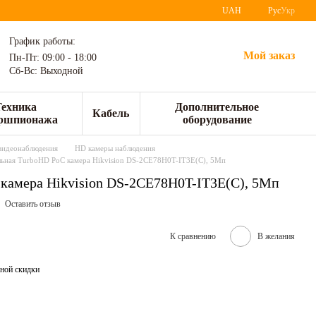
UAH
Рус
Укр
График работы:
Мой заказ
Пн-Пт: 09:00 - 18:00
Сб-Вс: Выходной
Техника
Дополнительное
Кабель
ршпионажа
оборудование
видеонаблюдения
HD камеры наблюдения
ьная TurboHD PoC камера Hikvision DS-2CE78H0T-IT3E(С), 5Мп
камера Hikvision DS-2CE78H0T-IT3E(С), 5Мп
Оставить отзыв
К сравнению
В желания
ной скидки