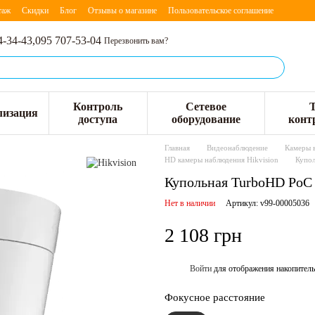
таж
Скидки
Блог
Отзывы о магазине
Пользовательское соглашение
4-34-43,
095 707-53-04
Перезвонить вам?
Контроль
Сетевое
лизация
доступа
оборудование
конт
Главная
Видеонаблюдение
Камеры 
HD камеры наблюдения Hikvision
Купол
Купольная TurboHD PoC 
Нет в наличии
Артикул: v99-00005036
2 108 грн
Войти
для отображения накопитель
%
Фокусное расстояние