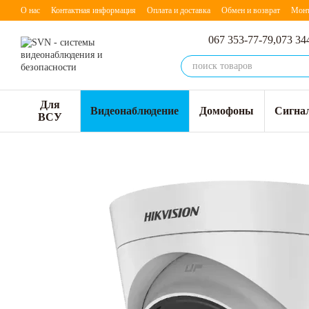
Перейти к основному контенту
О нас
Контактная информация
Оплата и доставка
Обмен и возврат
Мон
067 353-77-79,
073 34
Для
Видеонаблюдение
Домофоны
Сигна
ВСУ