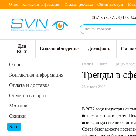
Перейти к основному контенту
О нас
Контактная информация
Оплата и доставка
Обмен и возврат
Мон
067 353-77-79,
073 34
Для
Видеонаблюдение
Домофоны
Сигна
ВСУ
О нас
Главная
Блог
Тренды в сфер
Тренды в сфе
Контактная информация
Оплата и доставка
26 января 2022
Обмен и возврат
Монтаж
В 2022 году индустрия систе
Скидки
бизнес и рынок в целом. По
основе искусственного инте
Блог
Сфера безопасности постепен
эффективности бизнеса, созд