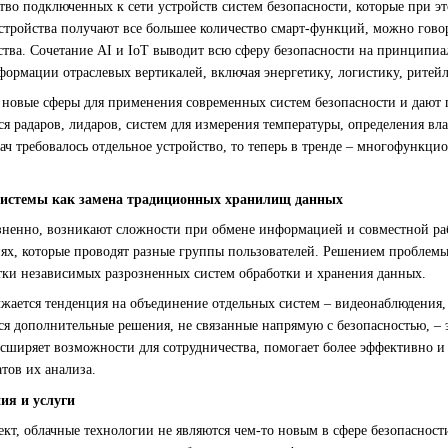
тво подключенных к сети устройств систем безопасности, которые при эт
устройства получают все большее количество смарт-функций, можно гово
ства. Сочетание AI и IoT выводит всю сферу безопасности на принципи
ормации отраслевых вертикалей, включая энергетику, логистику, ритейл
новые сферы для применения современных систем безопасности и дают 
ся радаров, лидаров, систем для измерения температуры, определения вла
дач требовалось отдельное устройство, то теперь в тренде – многофунк
системы как замена традиционных хранилищ данных
озненно, возникают сложности при обмене информацией и совместной раб
ях, которые проводят разные группы пользователей. Решением проблемы
атки независимых разрозненных систем обработки и хранения данных.
жается тенденция на объединение отдельных систем – видеонаблюдения, 
я дополнительные решения, не связанные напрямую с безопасностью, – 
сширяет возможности для сотрудничества, помогает более эффективно и
атов их анализа.
ия и услуги
кт, облачные технологии не являются чем-то новым в сфере безопасност