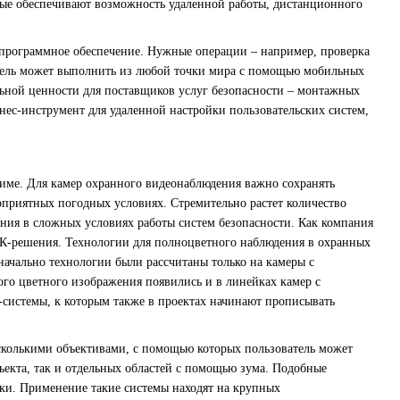
рые обеспечивают возможность удаленной работы, дистанционного
 программное обеспечение. Нужные операции – например, проверка
атель может выполнить из любой точки мира с помощью мобильных
льной ценности для поставщиков услуг безопасности – монтажных
ес-инструмент для удаленной настройки пользовательских систем,
жиме. Для камер охранного видеонаблюдения важно сохранять
оприятных погодных условиях. Стремительно растет количество
ния в сложных условиях работы систем безопасности. Как компания
 4К-решения. Технологии для полноцветного наблюдения в охранных
начально технологии были рассчитаны только на камеры с
го цветного изображения появились и в линейках камер с
системы, к которым также в проектах начинают прописывать
есколькими объективами, с помощью которых пользователь может
екта, так и отдельных областей с помощью зума. Подобные
ки. Применение такие системы находят на крупных