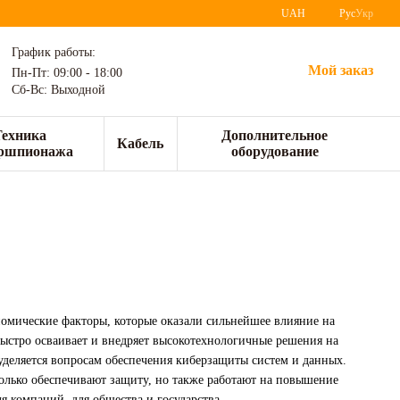
UAH
Рус
Укр
График работы:
Мой заказ
Пн-Пт: 09:00 - 18:00
Сб-Вс: Выходной
Техника
Дополнительное
Кабель
ршпионажа
оборудование
номические факторы, которые оказали сильнейшее влияние на
ыстро осваивает и внедряет высокотехнологичные решения на
уделяется вопросам обеспечения киберзащиты систем и данных.
только обеспечивают защиту, но также работают на повышение
я компаний, для общества и государства.