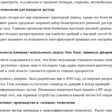
аэропороты, ж/д вокзалы и городские площади, стадионы, автомобильные
технологии для контроля доступа
тупа сегодня все еще переживает переходный период, однако все более я
мент рынок предлагает широкий набор биометрических решений для иде
тки глаза. Главным преимуществом биометрии выступает высокий уровень
 все большее распространение как наиболее удобный и быстрый способ 
щают внимание на возможность многофакторной проверки или настройки
пасности начинают использовать модель Zero Trust: минимум довери
ойств подключается к сети, тем более актуальным становится вопрос киб
различных странах мира в последние годы задача укрепления архитектур
ий в этой области становится одним из главных приоритетов.
нулевого доверия», была разработана еще в 2010 году, но широкое распр
ero Trust основана на постулате «никогда не доверяй и всегда проверя
нформационных систем. Изначально концепция была принята в ИТ-индуст
мере того, как охранные устройства становятся важной частью IoT-напра
зеленое» производство и «зеленые» технологии
гически чистые материалы и энергоэффективные технологии. Растет спро