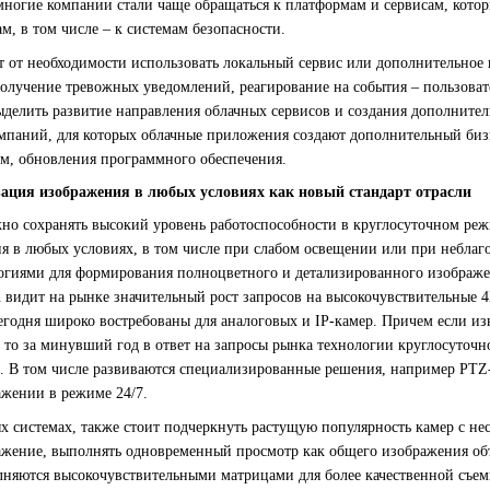
ногие компании стали чаще обращаться к платформам и сервисам, кото
м, в том числе – к системам безопасности.
 от необходимости использовать локальный сервис или дополнительное
 получение тревожных уведомлений, реагирование на события – пользов
выделить развитие направления облачных сервисов и создания дополните
мпаний, для которых облачные приложения создают дополнительный бизн
м, обновления программного обеспечения.
зация изображения в любых условиях как новый стандарт отрасли
жно сохранять высокий уровень работоспособности в круглосуточном ре
ия в любых условиях, в том числе при слабом освещении или при неблаг
логиями для формирования полноцветного и детализированного изображе
n видит на рынке значительный рост запросов на высокочувствительные
егодня широко востребованы для аналоговых и IP-камер. Причем если из
то за минувший год в ответ на запросы рынка технологии круглосуточно
 В том числе развиваются специализированные решения, например PTZ-
ажении в режиме 24/7.
х системах, также стоит подчеркнуть растущую популярность камер с н
ажение, выполнять одновременный просмотр как общего изображения объ
лняются высокочувствительными матрицами для более качественной съем