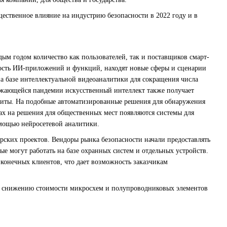
щественное влияние на индустрию безопасности в 2022 году и в
ым годом количество как пользователей, так и поставщиков смарт-
нность ИИ-приложений и функций, находят новые сферы и сценарии
а базе интеллектуальной видеоаналитики для сокращения числа
жающейся пандемии искусственный интеллект также получает
ащиты. На подобные автоматизированные решения для обнаружения
х на решения для общественных мест появляются системы для
мощью нейросетевой аналитики.
рских проектов. Вендоры рынка безопасности начали предоставлять
е могут работать на базе охранных систем и отдельных устройств.
конечных клиентов, что дает возможность заказчикам
и снижению стоимости микросхем и полупроводниковых элементов