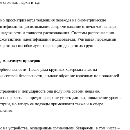
 стоянки, парки и т.д.
вно просматривается тенденция перехода на биометрические
нтификации: распознавание лиц, считывание отпечатков пальцев,
 надежности и точности распознавания. Системы распознавания
бесконтактной идентификации пользователя. Учитывая переходный
 разных способов аутентификации для разных групп
я, максимум проверок
ербезопасности. После ряда крупных хакерских атак на
ы сетевой безопасности, а также обучение конечных пользователей
остранение и популярность она получила совсем недавно.
й» и направлена на предотвращение утечек данных, повышение уровня
рии, но теперь ее подходы применяются также и в сфере
вления.
с на устройства, оснащенные солнечными батареями, в том числе –