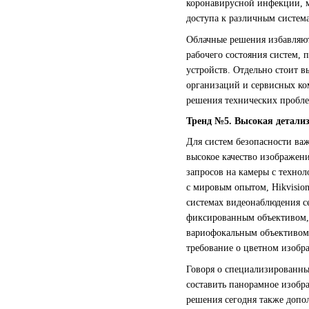
коронавирусной инфекции, м
доступа к различным система
Облачные решения избавляют
рабочего состояния систем,
устройств. Отдельно стоит 
организаций и сервисных ко
решения технических пробле
Тренд №5. Высокая детали
Для систем безопасности ва
высокое качество изображен
запросов на камеры с техно
с мировым опытом, Hikvisio
системах видеонаблюдения с
фиксированным объективом, 
вариофокальным объективом.
требование о цветном изобр
Говоря о специализированны
составить панорамное изобр
решения сегодня также допо