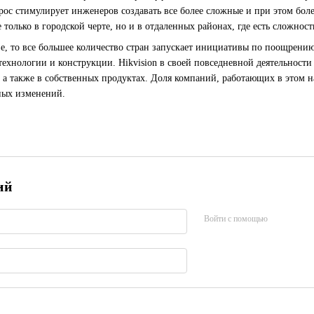
рос стимулирует инженеров создавать все более сложные и при этом бол
 только в городской черте, но и в отдаленных районах, где есть сложнос
ве, то все большее количество стран запускает инициативы по поощрен
ехнологии и конструкции. Hikvision в своей повседневной деятельности
 а также в собственных продуктах. Доля компаний, работающих в этом н
ных изменений.
ий
Войти с помощью