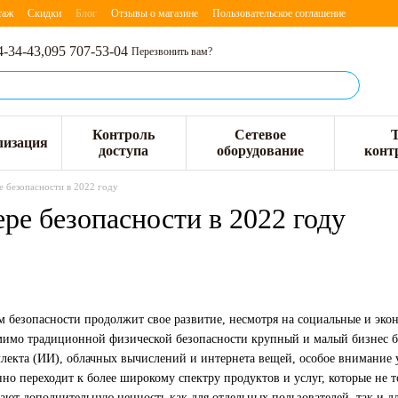
таж
Скидки
Блог
Отзывы о магазине
Пользовательское соглашение
4-34-43,
095 707-53-04
Перезвонить вам?
Контроль
Сетевое
лизация
доступа
оборудование
конт
е безопасности в 2022 году
ре безопасности в 2022 году
м безопасности продолжит свое развитие, несмотря на социальные и эко
мимо традиционной физической безопасности крупный и малый бизнес б
ллекта (ИИ), облачных вычислений и интернета вещей, особое внимание 
но переходит к более широкому спектру продуктов и услуг, которые не 
ают дополнительную ценность как для отдельных пользователей, так и дл