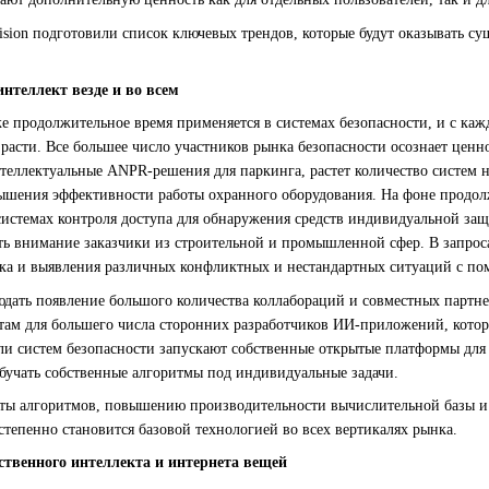
sion подготовили список ключевых трендов, которые будут оказывать су
нтеллект везде и во всем
 продолжительное время применяется в системах безопасности, и с кажд
 расти. Все большее число участников рынка безопасности осознает це
теллектуальные ANPR-решения для паркинга, растет количество систем н
ышения эффективности работы охранного оборудования. На фоне продол
системах контроля доступа для обнаружения средств индивидуальной з
ь внимание заказчики из строительной и промышленной сфер. В запроса
ка и выявления различных конфликтных и нестандартных ситуаций с по
дать появление большого количества коллабораций и совместных партне
там для большего числа сторонних разработчиков ИИ-приложений, которы
и систем безопасности запускают собственные открытые платформы для 
обучать собственные алгоритмы под индивидуальные задачи.
оты алгоритмов, повышению производительности вычислительной базы 
тепенно становится базовой технологией во всех вертикалях рынка.
ственного интеллекта и интернета вещей