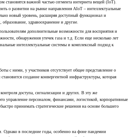
ом становятся важной частью сегмента интернета вещей (IoT).
рить о развитии на рынке направления AIoT – интеллектуальные
ально новый уровень, расширяя доступный функционал и
, образование, здравоохранение и другие.
пользователям дополнительные возможности для восприятия и
жности, обнаружения утечек газа и т.д. Если еще несколько лет
циональные интеллектуальные системы и комплексный подход к
оты с ними, у участников отсутствует общее представление о
 становится создание конвергентной инфраструктуры, которая
контроля доступа, сигнализации и других. В эту же
это управление персоналом, финансами, логистикой, корпоративные
 быстро принимать стратегические решения на основе большего
и. Однако в последние годы, особенно на фоне пандемии